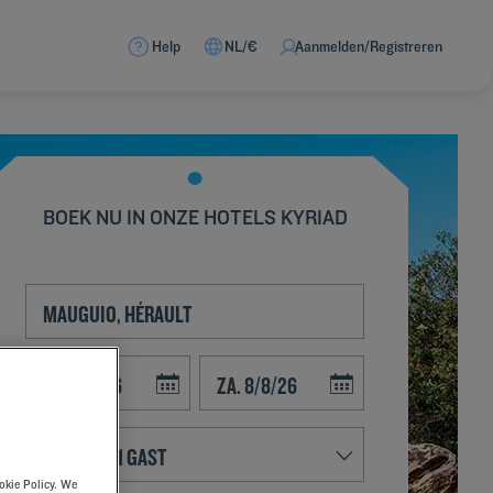
Help
NL/€
Aanmelden/Registreren
BOEK NU IN ONZE HOTELS KYRIAD
Navigate forward to interact with the calendar and select a date. Press t
Navigate backward to interact with the calend
okie Policy. We