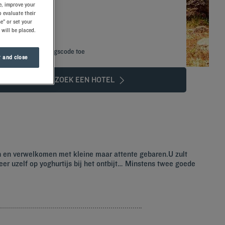
e, improve your
 evaluate their
e" or set your
 will be placed.
Voeg kortingscode toe
 and close
ZOEK EEN HOTEL
n en verwelkomen met kleine maar attente gebaren.U zult
r uzelf op yoghurtijs bij het ontbijt… Minstens twee goede