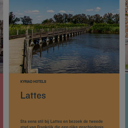
KYRIAD HOTELS
Lattes
Sta eens stil bij Lattes en bezoek de tweede
stad van Frankrijk die een rijke geschiedenis