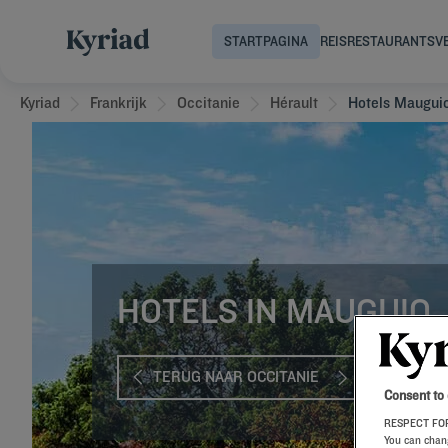
STARTPAGINA
REIS
RESTAURANTS
V
Kyriad
Frankrijk
Occitanie
Hérault
Hotels Maugui
HOTELS IN MAUGUIO
TERUG NAAR OCCITANIE
Consent to
RESPECT FOR
You can chang