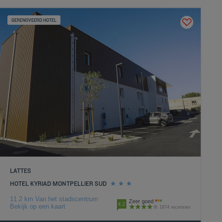
GERENOVEERD HOTEL
LATTES
HOTEL KYRIAD MONTPELLIER SUD
11.2 km Van het stadscentrum
Zeer goed
4.2
Bekijk op een kaart
1874 recensies