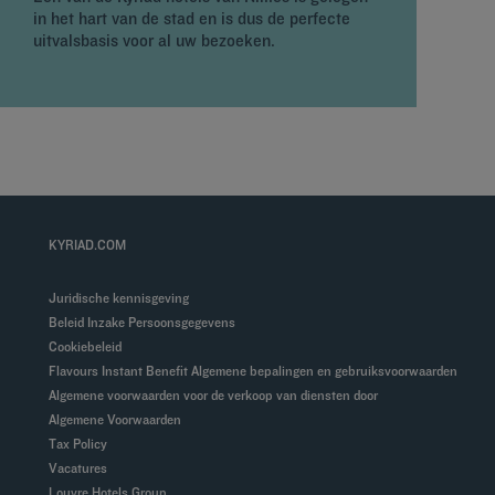
in het hart van de stad en is dus de perfecte
r
uitvalsbasis voor al uw bezoeken.
v
KYRIAD.COM
Juridische kennisgeving
Beleid Inzake Persoonsgegevens
Cookiebeleid
Flavours Instant Benefit Algemene bepalingen en gebruiksvoorwaarden
Algemene voorwaarden voor de verkoop van diensten door
Algemene Voorwaarden
Tax Policy
Vacatures
Louvre Hotels Group