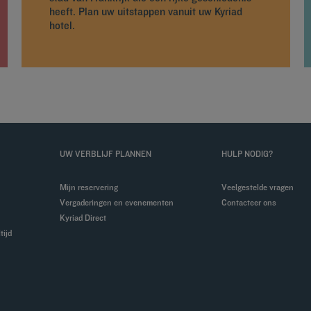
heeft. Plan uw uitstappen vanuit uw Kyriad
hotel.
UW VERBLIJF PLANNEN
HULP NODIG?
Mijn reservering
Veelgestelde vragen
Vergaderingen en evenementen
Contacteer ons
Kyriad Direct
tijd