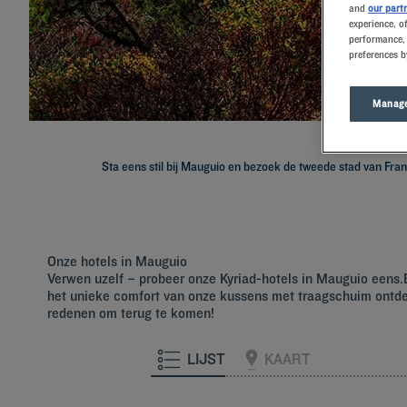
and
our part
experience, o
performance, 
preferences b
Manage
Sta eens stil bij Mauguio en bezoek de tweede stad van Frank
Onze hotels in Mauguio
Verwen uzelf – probeer onze Kyriad-hotels in Mauguio eens
het unieke comfort van onze kussens met traagschuim ontdek
redenen om terug te komen!
LIJST
KAART