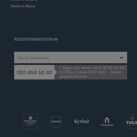
Hotels in Nancy
RESERVERINGSCENTRUM
Vanuit Nederland:
7 dagen per week vanaf 08.00 uur tot
020 654 52 40
22.00uur (lokale tijd Parijs) - lokale
gesprekskosten