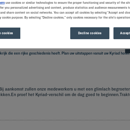
ners
use cookies or similar technologies to ensure the proper functioning and security of the sit
ffer you personalized advertising and content, produce statistics and audience measurements to
and share content on social networks. You can accept all cookies by selecting "Accept and clos
y cookie purpose. By selecting "Decline cookies," only cookies necessary for the site's operation
 cookies
Decline cookies
Accept
rijk die een rijke geschiedenis heeft. Plan uw uitstappen vanuit uw Kyriad hotel.
.Bij aankomst zullen onze medewerkers u met een glimlach begroete
ken.En proef het Kyriad-verschil om de dag goed te beginnen.Traktee