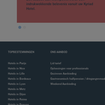
indrukwekkende belevenis vanuit uw Kyriad
Hotel.
TOPBESTEMMINGEN
ONS AANBOD
Hotels in Parijs
Lid tarief
Hotels in Nice
Oplossingen voor professionals
Hotels in Lille
Gezinnen Aanbieding
Hotels in Bordeaux
Gastronomisch halfpension / driegangenmaal
Hotels in Lyon
Weekend Aanbieding
Hotels in Metz
Hotels in Dijon
Hotels in Reims
Hotels in Beaune