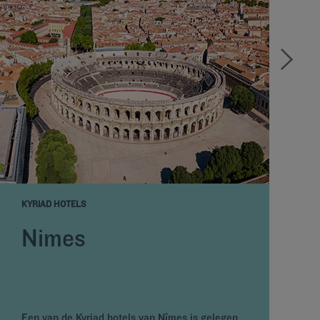
KYRIAD HOTELS
K
Nimes
S
Een van de Kyriad hotels van Nîmes is gelegen
b