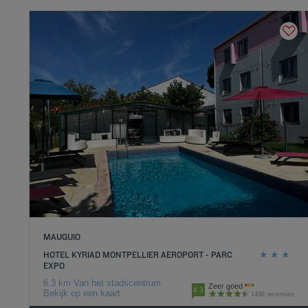
MAUGUIO
HOTEL KYRIAD MONTPELLIER AEROPORT - PARC
EXPO
6.3 km Van het stadscentrum
Zeer goed
4.3
Bekijk op een kaart
1498 recensies