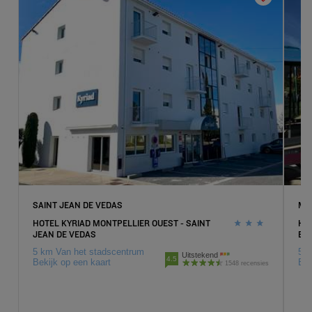
SAINT JEAN DE VEDAS
MA
HOTEL KYRIAD MONTPELLIER OUEST - SAINT
HO
JEAN DE VEDAS
EX
5 km Van het stadscentrum
5 k
Uitstekend
4.5
Bekijk op een kaart
Bek
1548 recensies