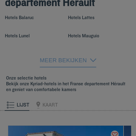
departement Hérault
Hotels
Balaruc
Hotels
Lattes
Hotels
Lunel
Hotels
Mauguio
Hotels
Montpellier
Hotels
Saint Clément De
Rivière
MEER BEKIJKEN
Hotels
Sète
Onze selectie hotels
Bekijk onze Kyriad-hotels in het Franse departement Hérault
en geniet van comfortabele kamers
LIJST
KAART