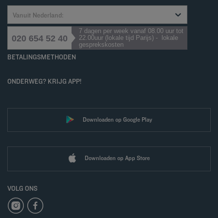
Vanuit Nederland:
7 dagen per week vanaf 08.00 uur tot
020 654 52 40
22.00uur (lokale tijd Parijs) - lokale
gesprekskosten
BETALINGSMETHODEN
ONDERWEG? KRIJG APP!
Downloaden op Google Play
Downloaden op App Store
VOLG ONS