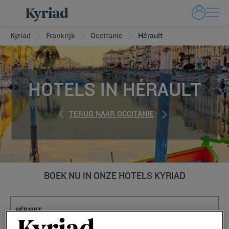
Kyriad
Frankrijk
Occitanie
Hérault
HOTELS IN HÉRAULT
TERUG NAAR OCCITANIE
BOEK NU IN ONZE HOTELS KYRIAD