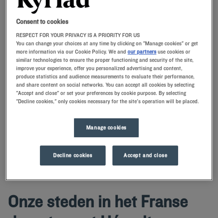
Consent to cookies
Navigate forward to interact with the calendar and select a date. Press t
Navigate backward to interact with th
RESPECT FOR YOUR PRIVACY IS A PRIORITY FOR US
You can change your choices at any time by clicking on "Manage cookies" or get
more information via our Cookie Policy. We and
our partners
use cookies or
similar technologies to ensure the proper functioning and security of the site,
improve your experience, offer you personalized advertising and content,
ZOEK EEN HOTEL
produce statistics and audience measurements to evaluate their performance,
and share content on social networks. You can accept all cookies by selecting
"Accept and close" or set your preferences by cookie purpose. By selecting
Voeg kortingscode toe
"Decline cookies," only cookies necessary for the site's operation will be placed.
Boek een kamer in een Kyriad hotel in Hérault en profiteer van onze
Manage cookies
service en voordelen. Profiteer van uw verblijf in een van onze hotels
om de omgeving te verkennen.
Decline cookies
Accept and close
Onze steden in het Franse