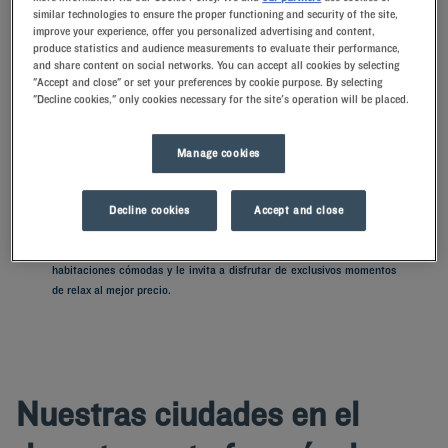
similar technologies to ensure the proper functioning and security of the site,
improve your experience, offer you personalized advertising and content,
produce statistics and audience measurements to evaluate their performance,
Navigate forward to interact with the calendar and select a date. Press t
Navigate backward to interact with th
and share content on social networks. You can accept all cookies by selecting
"Accept and close" or set your preferences by cookie purpose. By selecting
"Decline cookies," only cookies necessary for the site's operation will be placed.
ENCONTRAR UN HOTEL
Manage cookies
Añadir un código especial
Decline cookies
Accept and close
¿Tiene previsto visitar Hérault y busca un hotel? Kyriad le ofrece
habitaciones cómodas y le invita a disfrutar de exclusivos momentos
de relax al mejor precio.
Nuestras ciudades en el