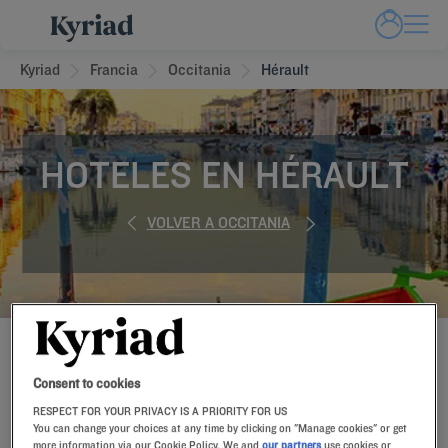
Kyriad
Francia
Occitania
Hérault
HOTELES EN HÉRAULT
VOLVER A OCCITANIA
RESERVE AHORA EN NUESTROS HOTELES KYRIAD
Consent to cookies
RESPECT FOR YOUR PRIVACY IS A PRIORITY FOR US
You can change your choices at any time by clicking on "Manage cookies" or get
more information via our Cookie Policy. We and
our partners
use cookies or