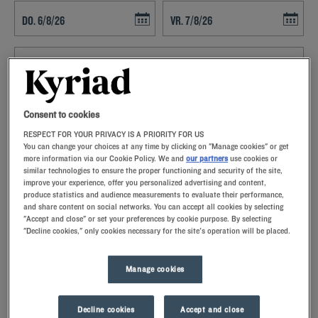
Navigate forward to interact with the calendar and select a date. Press t
Navigate backward to interact with th
ZOEK EEN HOTEL
Consent to cookies
RESPECT FOR YOUR PRIVACY IS A PRIORITY FOR US
Voeg kortingscode toe
You can change your choices at any time by clicking on "Manage cookies" or get
more information via our Cookie Policy. We and
our partners
use cookies or
similar technologies to ensure the proper functioning and security of the site,
Sta eens stil bij Mandelieu en bezoek de tweede stad van Frankrijk
improve your experience, offer you personalized advertising and content,
die een rijke geschiedenis heeft. Plan uw uitstappen vanuit uw Kyriad
produce statistics and audience measurements to evaluate their performance,
hotel.
and share content on social networks. You can accept all cookies by selecting
"Accept and close" or set your preferences by cookie purpose. By selecting
"Decline cookies," only cookies necessary for the site's operation will be placed.
Manage cookies
Onze hotels in Mandelieu
Verwen uzelf – probeer onze Kyriad-hotels in Mandelieu
Decline cookies
Accept and close
eens.Bij aankomst zullen onze medewerkers u met een