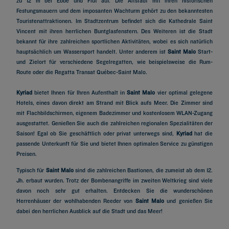
zu 12 m bei Ebbe und Flut auf. Die Altstadt mit ihren historischen
Festungsmauern und dem imposanten Wachturm gehört zu den bekanntesten
Touristenattraktionen. Im Stadtzentrum befindet sich die Kathedrale Saint
Vincent mit ihren herrlichen Buntglasfenstern. Des Weiteren ist die Stadt
bekannt für ihre zahlreichen sportlichen Aktivitäten, wobei es sich natürlich
hauptsächlich um Wassersport handelt. Unter anderem ist
Saint Malo
Start-
und Zielort für verschiedene Segelregatten, wie beispielsweise die Rum-
Route oder die Regatta Transat Québec-Saint Malo.
Kyriad
bietet Ihnen für Ihren Aufenthalt in
Saint Malo
vier optimal gelegene
Hotels, eines davon direkt am Strand mit Blick aufs Meer. Die Zimmer sind
mit Flachbildschirmen, eigenem Badezimmer und kostenlosem WLAN-Zugang
ausgestattet. Genießen Sie auch die zahlreichen regionalen Spezialitäten der
Saison! Egal ob Sie geschäftlich oder privat unterwegs sind,
Kyriad
hat die
passende Unterkunft für Sie und bietet Ihnen optimalen Service zu günstigen
Preisen.
Typisch für
Saint Malo
sind die zahlreichen Bastionen, die zumeist ab dem 12.
Jh. erbaut wurden. Trotz der Bombenangriffe im zweiten Weltkrieg sind viele
davon noch sehr gut erhalten. Entdecken Sie die wunderschönen
Herrenhäuser der wohlhabenden Reeder von
Saint Malo
und genießen Sie
dabei den herrlichen Ausblick auf die Stadt und das Meer!