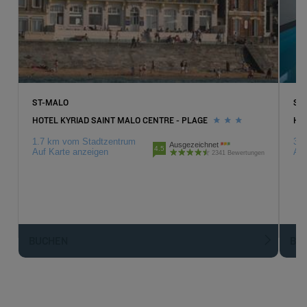
ST-MALO
SA
HOTEL KYRIAD SAINT MALO CENTRE - PLAGE
HO
1.7 km vom Stadtzentrum
3.1
Ausgezeichnet
4.5
Auf Karte anzeigen
Auf
2341 Bewertungen
BUCHEN
BU