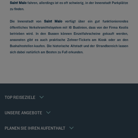
Saint Malo
fahren, allerdings ist es oft schwierig, in der Innenstadt Parkplätze
zu finden.
Die Innenstadt von
Saint Malo
verfügt über ein gut funktionierendes
öffentliches Verkehrsmittelsystem mit 16 Buslinien, dass von der Firma Keolis
betrieben wird. In den Bussen können Einzelfahrscheine gekauft werden,
ansonsten gibt es auch praktische Zehner-Tickets am Kiosk oder an den
Bushaltestellen kaufen. Die historische Altstadt und der Strandbereich lassen
Hotels in Paris
sich dabei natürlich am Besten zu Fuß erkunden.
Hotels in Marseille
Hotels in Straßburg
Hotels in Bordeaux
Hotels in Cannes
Hotels in Lyon
Hotels in Metz
Hotels in Dijon
Mitgliedsrate
TOP REISEZIELE
Impressum
Hotels in Colmar
Firmenlösungen
Datenschutzrichtlinie
Hotels in Reims
Familien Angebot
Richtlinie zur Verwendung von Cookies
UNSERE ANGEBOTE
Gourmet-Halbpension / Drei Mahlzeiten
Flavours Instant Benefit Allgemeine Nutzungsbedingungen
Weekend Angebote
Allgemeine Geschäftsbedingungen für den verkauf von dienstleistungen
Meine Buchung
PLANEN SIE IHREN AUFENTHALT
Allgemeinen Geschäftsbedingungen
Meetings und events
Tax Policy