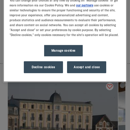
You can change your choices at any time by clicking on "Manage cookies" or get
Hotels in Saint-Malo. Bei Ihrer Ankunft werden Sie von
more information via our Cookie Policy. We and
our partners
use cookies or
unseren Mitarbeitern mit einem Lächeln begrüßt und mit
similar technologies to ensure the proper functioning and security of the site,
improve your experience, offer you personalized advertising and content,
kleinen, aufmerksamen Gesten empfangen.Entdecken Sie den
produce statistics and audience measurements to evaluate their performance,
einzigartigen Komfort unserer Memoryfoam-Kissen.Und um
and share content on social networks. You can accept all cookies by selecting
den Tag richtig zu beginnen, sollten Sie das Besondere bei
"Accept and close" or set your preferences by cookie purpose. By selecting
Kyriad kosten.Gönnen Sie sich zum Frühstück einen kühlen
"Decline cookies," only cookies necessary for the site's operation will be placed.
gefrorenen Joghurt … Mindestens zwei gute Gründe, um
wiederzukommen!
Manage cookies
LISTE
KARTE
Decline cookies
Accept and close