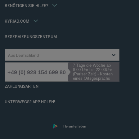
Kyriad Direct
BENÖTIGEN SIE HILFE?
Karriere
Häufig gestellte Fragen
Louvre Hotels Group
Kontaktieren Sie uns
Accessibility statement
KYRIAD.COM
Cookies management
RESERVIERUNGSZENTRUM
Aus Deutschland
7 Tage die Woche ab
8.00 Uhr bis 22.00Uhr
+49 (0) 928 154 699 80
(Pariser Zeit) - Kosten
eines Ortsgesprächs
ZAHLUNGSARTEN
UNTERWEGS? APP HOLEN!
Herunterladen