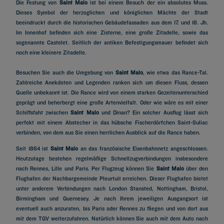
Die Festung von
Saint Malo
ist bei einem Besuch der ein absolutes Muss.
Dieses Symbol der herzoglichen und königlichen Mächte der Stadt
beeindruckt durch die historischen Gebäudefassaden aus dem 17. und 18. Jh.
Im Innenhof befinden sich eine Zisterne, eine große Zitadelle, sowie das
sogenannte Castelet. Seitlich der antiken Befestigungsmauer befindet sich
noch eine kleinere Zitadelle.
Besuchen Sie auch die Umgebung von
Saint Malo
, wie etwa das Rance-Tal.
Zahlreiche Anekdoten und Legenden ranken sich um diesen Fluss, dessen
Quelle unbekannt ist. Die Rance wird von einem starken Gezeitenunterschied
geprägt und beherbergt eine große Artenvielfalt. Oder wie wäre es mit einer
Schiffsfaht zwischen
Saint Malo
und Dinan? Ein solcher Ausflug lässt sich
perfekt mit einem Abstecher in das hübsche Fischerdörfchen Saint-Suliac
verbinden, von dem aus Sie einen herrlichen Ausblick auf die Rance haben.
Seit 1864 ist
Saint Malo
an das französische Eisenbahnnetz angeschlossen.
Heutzutage bestehen regelmäßige Schnellzugverbindungen insbesondere
nach Rennes, Lille und Paris. Per Flugzeug können Sie
Saint Malo
über den
Flughafen der Nachbargemeinde Pleurtuit erreichen. Dieser Flughafen bietet
unter anderem Verbindungen nach London Stansted, Nottingham, Bristol,
Birmingham und Guernesey. Je nach Ihrem jeweiligen Ausgangsort ist
eventuell auch anzuraten, bis Paris oder Rennes zu fliegen und von dort aus
mit dem TGV weiterzufahren. Natürlich können Sie auch mit dem Auto nach