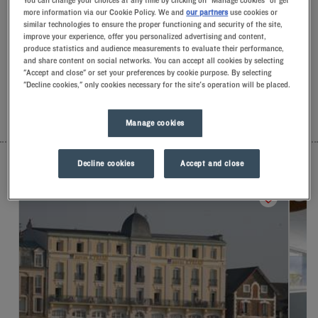
You can change your choices at any time by clicking on "Manage cookies" or get
Saint-Malo. A su llegada, nuestros empleados lo recibirán con
more information via our Cookie Policy. We and
our partners
use cookies or
una sonrisa y pequeños detalles llenos de
similar technologies to ensure the proper functioning and security of the site,
improve your experience, offer you personalized advertising and content,
significado.Descubrirá la comodidad exclusiva de nuestra
produce statistics and audience measurements to evaluate their performance,
almohada de espuma con memoria de forma.Y, para empezar
and share content on social networks. You can accept all cookies by selecting
el día con buen pie, podrá experimentar la diferencia de
"Accept and close" or set your preferences by cookie purpose. By selecting
alojarse en un Kyriad.Mímese con un yogurt helado para
"Decline cookies," only cookies necessary for the site's operation will be placed.
desayunar… ¡Y ya tendrá dos buenas razones para volver!
Manage cookies
LISTA
MAPA
Decline cookies
Accept and close