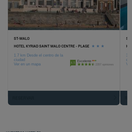
ST-MALO
SA
HOTEL KYRIAD SAINT MALO CENTRE - PLAGE
HO
1.7 km Desde el centro de la
3.1
ciudad
ciu
Excelente
4.5
Ver en un mapa
Ver
2357 opiniones
RESERVAR
R