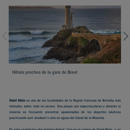
Hôtels proches de la gare de Brest
Hô
Saint Malo
es una de las localidades de la Región francesa de Bretaña más
visitadas, sobre todo en verano. Sus playas son espectaculares y durante el
invierno es frecuente encontrar apasionados de los deportes náuticos
practicando surf, windsurf o vela en aguas del Canal de la Mancha.
En esta ciudad hay dos hoteles Kyriad. Uno en el centro de Saint Malo, a un