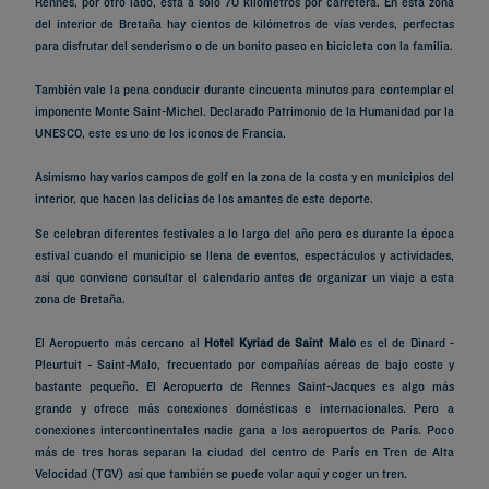
Rennes, por otro lado, está a solo 70 kilómetros por carretera. En esta zona
del interior de Bretaña hay cientos de kilómetros de vías verdes, perfectas
para disfrutar del senderismo o de un bonito paseo en bicicleta con la familia.
También vale la pena conducir durante cincuenta minutos para contemplar el
imponente Monte Saint-Michel. Declarado Patrimonio de la Humanidad por la
UNESCO, este es uno de los iconos de Francia.
Asimismo hay varios campos de golf en la zona de la costa y en municipios del
interior, que hacen las delicias de los amantes de este deporte.
Se celebran diferentes festivales a lo largo del año pero es durante la época
estival cuando el municipio se llena de eventos, espectáculos y actividades,
así que conviene consultar el calendario antes de organizar un viaje a esta
zona de Bretaña.
El Aeropuerto más cercano al
Hotel Kyriad de Saint Malo
es el de Dinard -
Pleurtuit - Saint-Malo, frecuentado por compañías aéreas de bajo coste y
bastante pequeño. El Aeropuerto de Rennes Saint-Jacques es algo más
grande y ofrece más conexiones domésticas e internacionales. Pero a
conexiones intercontinentales nadie gana a los aeropuertos de París. Poco
más de tres horas separan la ciudad del centro de París en Tren de Alta
Velocidad (TGV) así que también se puede volar aquí y coger un tren.