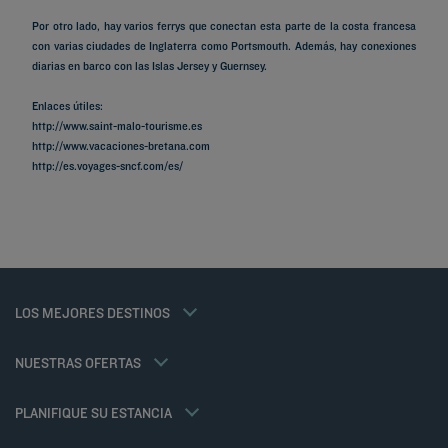
Por otro lado, hay varios ferrys que conectan esta parte de la costa francesa
con varias ciudades de Inglaterra como Portsmouth. Además, hay conexiones
diarias en barco con las Islas Jersey y Guernsey.
Enlaces útiles:
http://www.saint-malo-tourisme.es
http://www.vacaciones-bretana.com
Hoteles en Paris
http://es.voyages-sncf.com/es/
Hoteles en Marsella
Hoteles en Estrasburgo
Hoteles en Niza
Hoteles en Burdeos
Hoteles en Toulouse
Hoteles en Montpellier
Hoteles en Lyon
Tarifa del miembro
LOS MEJORES DESTINOS
Avisos legales
Hoteles en Andorra
Soluciones para profesionales
Política de Datos Personales
Hoteles en Carcasona
Oferta familias
Política de cookies
NUESTRAS OFERTAS
MEDIA PENSIÓN GOURMET/COMIDA PARA TRES
Flavours Instant Benefit Términos y Condiciones Generales de Uso
Oferta Weekend
Términos y Condiciones Generales
Mi reserva
PLANIFIQUE SU ESTANCIA
Términos y Condiciones de Uso
Reuniones y eventos
Tax Policy
Kyriad Direct