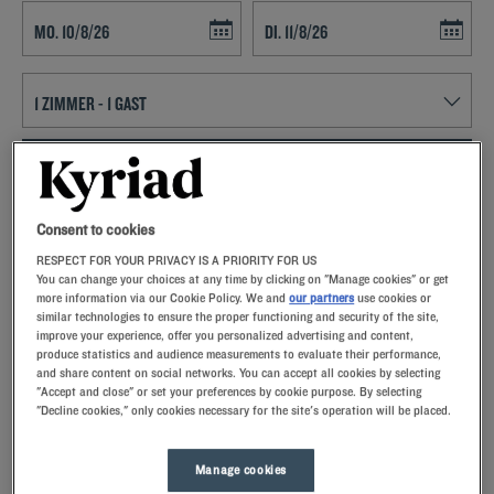
Navigate forward to interact with the calendar and select a date. Press t
Navigate backward to interact with th
FINDEN SIE EIN HOTEL
Spezialcode hinzufügen
Consent to cookies
RESPECT FOR YOUR PRIVACY IS A PRIORITY FOR US
Lust auf ein entspanntes Wochenende in Péronne? Dann buchen Sie
You can change your choices at any time by clicking on "Manage cookies" or get
doch ein Zimmer im Kyriad-Hotel und lernen Sie Frankreichs
more information via our Cookie Policy. We and
our partners
use cookies or
similar technologies to ensure the proper functioning and security of the site,
drittgrößte Stadt kennen!
improve your experience, offer you personalized advertising and content,
produce statistics and audience measurements to evaluate their performance,
and share content on social networks. You can accept all cookies by selecting
"Accept and close" or set your preferences by cookie purpose. By selecting
"Decline cookies," only cookies necessary for the site's operation will be placed.
Unsere Hotels in Péronne
Lassen Sie sich verwöhnen – entdecken Sie unsere Kyriad-
Manage cookies
Hotels in Péronne. Bei Ihrer Ankunft werden Sie von unseren