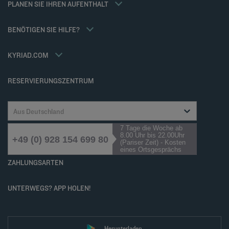
PLANEN SIE IHREN AUFENTHALT
Allgemeinen Geschäftsbedingungen
Meetings und events
Tax Policy
Kyriad Direct
BENÖTIGEN SIE HILFE?
Karriere
Häufig gestellte Fragen
Louvre Hotels Group
Kontaktieren Sie uns
Accessibility statement
KYRIAD.COM
Cookies management
RESERVIERUNGSZENTRUM
Aus Deutschland
7 Tage die Woche ab
8.00 Uhr bis 22.00Uhr
+49 (0) 928 154 699 80
(Pariser Zeit) - Kosten
eines Ortsgesprächs
ZAHLUNGSARTEN
UNTERWEGS? APP HOLEN!
Herunterladen