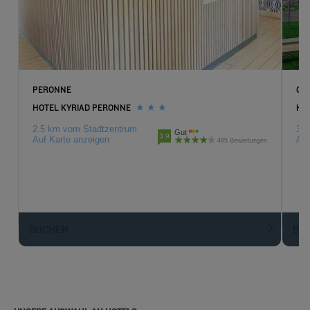
PERONNE
CA
HOTEL KYRIAD PERONNE
HO
2.5 km vom Stadtzentrum
33.
Gut
3.9
Auf Karte anzeigen
Auf
485 Bewertungen
BUCHEN
BU