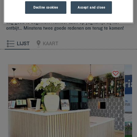
begroeten en verwelkomen met kleine maar attente
Decline cookies
Accept and close
gebaren.U zult het unieke comfort van onze kussens met
traagschuim ontdekken.En proef het Kyriad-verschil om de
dag goed te beginnen.Trakteer uzelf op yoghurtijs bij het
ontbijt… Minstens twee goede redenen om terug te komen!
LIJST
KAART