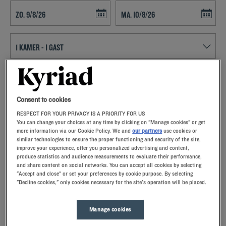
Navigate forward to interact with the calendar and select a date. Press t
Navigate backward to interact with th
ZOEK EEN HOTEL
Consent to cookies
Voeg kortingscode toe
RESPECT FOR YOUR PRIVACY IS A PRIORITY FOR US
You can change your choices at any time by clicking on "Manage cookies" or get
Sta eens stil bij Péronne en bezoek de tweede stad van Frankrijk die
more information via our Cookie Policy. We and
our partners
use cookies or
een rijke geschiedenis heeft. Plan uw uitstappen vanuit uw Kyriad
similar technologies to ensure the proper functioning and security of the site,
hotel.
improve your experience, offer you personalized advertising and content,
produce statistics and audience measurements to evaluate their performance,
and share content on social networks. You can accept all cookies by selecting
"Accept and close" or set your preferences by cookie purpose. By selecting
"Decline cookies," only cookies necessary for the site's operation will be placed.
Onze hotels in Péronne
Manage cookies
Verwen uzelf – probeer onze Kyriad-hotels in Péronne eens.Bij
aankomst zullen onze medewerkers u met een glimlach