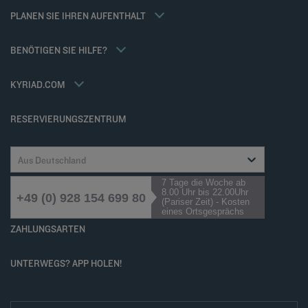
Weekend Angebote
Allgemeine Geschäftsbedingungen für den verkauf von dienstleistungen
Meine Buchung
PLANEN SIE IHREN AUFENTHALT
Allgemeinen Geschäftsbedingungen
Meetings und events
Tax Policy
Kyriad Direct
BENÖTIGEN SIE HILFE?
Karriere
Häufig gestellte Fragen
Louvre Hotels Group
Kontaktieren Sie uns
Accessibility statement
KYRIAD.COM
Cookies management
RESERVIERUNGSZENTRUM
Aus Deutschland
7 Tage die Woche ab
8.00 Uhr bis 22.00Uhr
+49 (0) 928 154 699 80
(Pariser Zeit) - Kosten
eines Ortsgesprächs
ZAHLUNGSARTEN
UNTERWEGS? APP HOLEN!