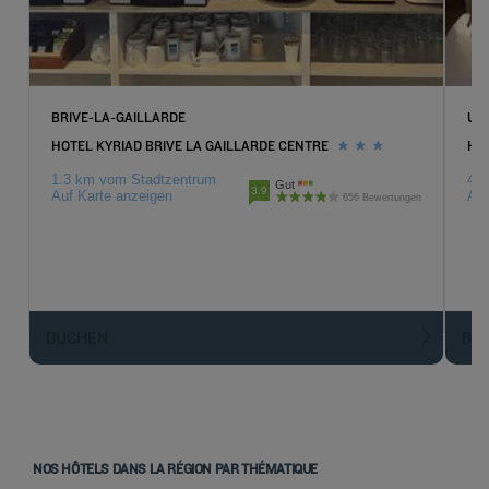
BRIVE-LA-GAILLARDE
USS
HOTEL KYRIAD BRIVE LA GAILLARDE CENTRE
HOT
1.3 km vom Stadtzentrum
4.1
Gut
3.9
Auf Karte anzeigen
Auf
656 Bewertungen
BUCHEN
BU
NOS HÔTELS DANS LA RÉGION PAR THÉMATIQUE