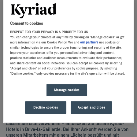
Navigate forward to interact with the calendar and select a date. Press t
Navigate backward to interact with th
Consent to cookies
RESPECT FOR YOUR PRIVACY IS A PRIORITY FOR US
You can change your choices at any time by clicking on "Manage cookies" or get
more information via our Cookie Policy. We and
our partners
use cookies or
FINDEN SIE EIN HOTEL
similar technologies to ensure the proper functioning and security of the site,
improve your experience, offer you personalized advertising and content,
produce statistics and audience measurements to evaluate their performance,
Spezialcode hinzufügen
and share content on social networks. You can accept all cookies by selecting
"Accept and close" or set your preferences by cookie purpose. By selecting
"Decline cookies," only cookies necessary for the site's operation will be placed.
Lust auf ein entspanntes Wochenende in Brive La Gaillarde? Dann
buchen Sie doch ein Zimmer im Kyriad-Hotel und lernen Sie
Frankreichs drittgrößte Stadt kennen!
Manage cookies
Decline cookies
Accept and close
Unsere Hotels in Brive-la-Gaillarde
Lassen Sie sich verwöhnen – entdecken Sie unsere Kyriad-
Hotels in Brive-la-Gaillarde. Bei Ihrer Ankunft werden Sie von
unseren Mitarbeitern mit einem Lächeln begrüßt und mit