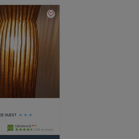
DE OUEST
Uitstekend
4.4
1186 recensies