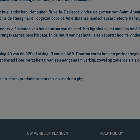
tig landschap. Net buiten Brive-la-Gaillarde vindt u de grotten van Saint-Antoin
ardins de l’Imaginaire’, opgezet door de Amerikaanse landschapsarchitecte Kathr
lechts vijf minuten van het centrum van de stad. Het ligt vlakbij het stadium A
rtingskaartjes beschikbaar. In de buurt van het hotel is een sportschool te vi
fslag 49 van de A20 of afslag 19 van de A89. Daarom vormt het een perfect begin
et Kyriad Hotel verzekert u van een aangenaam verblijf, zowel op zakenreis als o
ie-en-streekproducten/beurzen-en-markten.php
UW VERBLIJF PLANNEN
HULP NODIG?