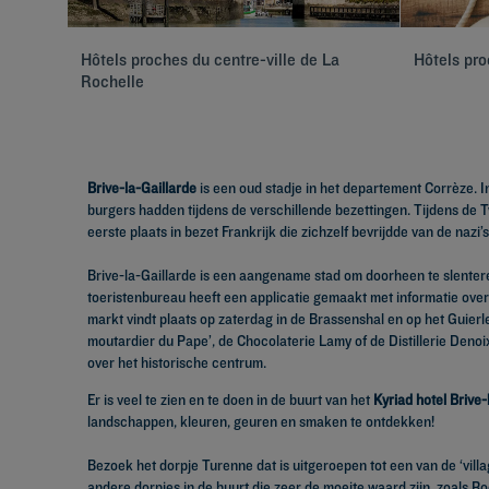
Hôtels proches du centre-ville de La
Hôtels pro
Rochelle
Brive-la-Gaillarde
is een oud stadje in het departement Corrèze. I
burgers hadden tijdens de verschillende bezettingen. Tijdens de
eerste plaats in bezet Frankrijk die zichzelf bevrijdde van de nazi’
Brive-la-Gaillarde is een aangename stad om doorheen te slenter
toeristenbureau heeft een applicatie gemaakt met informatie ove
markt vindt plaats op zaterdag in de Brassenshal en op het Guier
moutardier du Pape’, de Chocolaterie Lamy of de Distillerie Den
over het historische centrum.
Er is veel te zien en te doen in de buurt van het
Kyriad hotel Brive-
landschappen, kleuren, geuren en smaken te ontdekken!
Bezoek het dorpje Turenne dat is uitgeroepen tot een van de ‘vill
andere dorpjes in de buurt die zeer de moeite waard zijn, zoals 