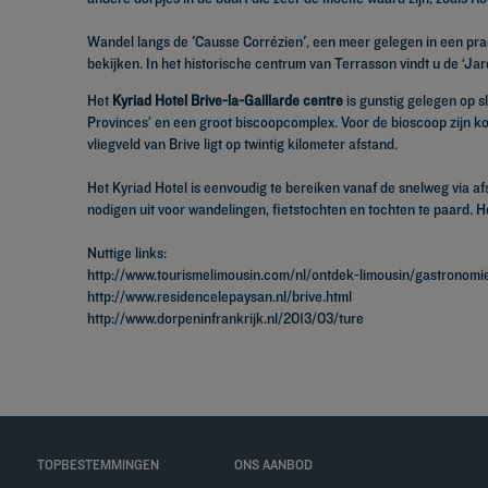
Wandel langs de 'Causse Corrézien', een meer gelegen in een prach
bekijken. In het historische centrum van Terrasson vindt u de ‘J
Het
Kyriad Hotel Brive-la-Gaillarde centre
is gunstig gelegen op s
Provinces’ en een groot biscoopcomplex. Voor de bioscoop zijn ko
vliegveld van Brive ligt op twintig kilometer afstand.
Het Kyriad Hotel is eenvoudig te bereiken vanaf de snelweg via a
nodigen uit voor wandelingen, fietstochten en tochten te paard. H
Nuttige links:
http://www.tourismelimousin.com/nl/ontdek-limousin/gastronom
http://www.residencelepaysan.nl/brive.html
http://www.dorpeninfrankrijk.nl/2013/03/ture
TOPBESTEMMINGEN
ONS AANBOD