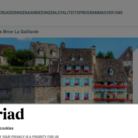
ERGADERINGEN
AANBIEDINGEN
LOYALITEITSPROGRAMMA
OVER ONS
s Brive La Gaillarde
 cookies
 YOUR PRIVACY IS A PRIORITY FOR US