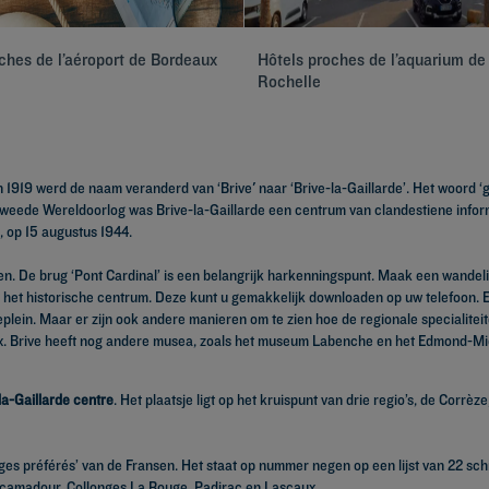
ches de l’aéroport de Bordeaux
Hôtels proches de l’aquarium de
Rochelle
n 1919 werd de naam veranderd van ‘Brive' naar ‘Brive-la-Gaillarde’. Het woord ‘
 Tweede Wereldoorlog was Brive-la-Gaillarde een centrum van clandestiene infor
s, op 15 augustus 1944.
en. De brug ‘Pont Cardinal’ is een belangrijk harkenningspunt. Maak een wandel
r het historische centrum. Deze kunt u gemakkelijk downloaden op uw telefoon. 
leplein. Maar er zijn ook andere manieren om te zien hoe de regionale specialit
oix. Brive heeft nog andere musea, zoals het museum Labenche en het Edmond-Mi
la-Gaillarde centre
. Het plaatsje ligt op het kruispunt van drie regio’s, de Corrè
ages préférés’ van de Fransen. Het staat op nummer negen op een lijst van 22 schi
Rocamadour, Collonges La Rouge, Padirac en Lascaux.