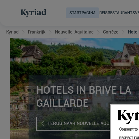
STARTPAGINA
REIS
RESTAURANTS
V
Kyriad
Frankrijk
Nouvelle-Aquitaine
Corrèze
Hotel
HOTELS IN BRIVE LA
GAILLARDE
TERUG NAAR NOUVELLE AQUITAINE
Consent to
RESPECT FOR