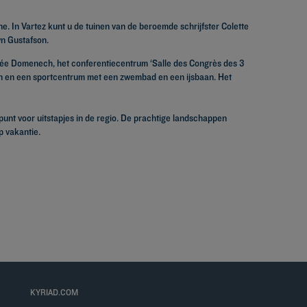
e. In Vartez kunt u de tuinen van de beroemde schrijfster Colette
yn Gustafson.
médée Domenech, het conferentiecentrum ‘Salle des Congrès des 3
nden en een sportcentrum met een zwembad en een ijsbaan. Het
punt voor uitstapjes in de regio. De prachtige landschappen
p vakantie.
KYRIAD.COM