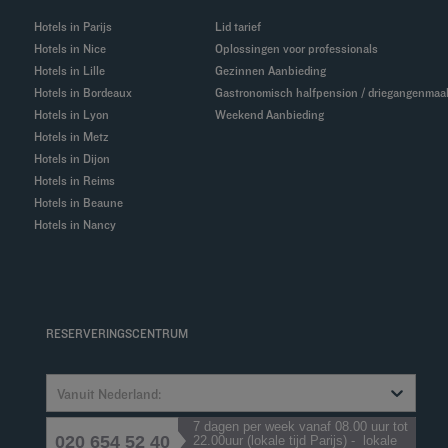
Hotels in Parijs
Lid tarief
Hotels in Nice
Oplossingen voor professionals
Hotels in Lille
Gezinnen Aanbieding
Hotels in Bordeaux
Gastronomisch halfpension / driegangenmaal
Hotels in Lyon
Weekend Aanbieding
Hotels in Metz
Hotels in Dijon
Hotels in Reims
Hotels in Beaune
Hotels in Nancy
RESERVERINGSCENTRUM
Vanuit Nederland:
7 dagen per week vanaf 08.00 uur tot
020 654 52 40
22.00uur (lokale tijd Parijs) - lokale