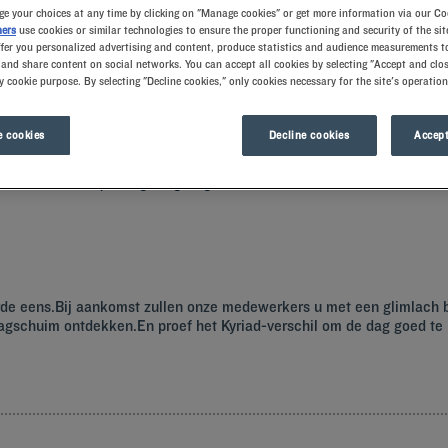
e your choices at any time by clicking on "Manage cookies" or get more information via our Co
ners
use cookies or similar technologies to ensure the proper functioning and security of the sit
ffer you personalized advertising and content, produce statistics and audience measurements to
and share content on social networks. You can accept all cookies by selecting "Accept and clos
y cookie purpose. By selecting "Decline cookies," only cookies necessary for the site's operation
 cookies
Decline cookies
Accept
aditionele markt en prachtige omgeving.
larde eens.Bij aankomst zullen onze medewerkers u met een glimlach
gschuim ontdekken.En proef het Kyriad-verschil om de dag goed te be