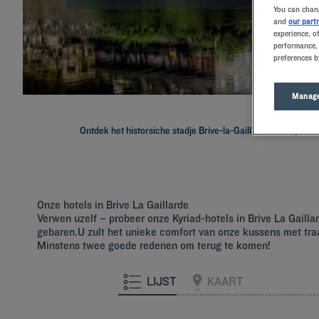
You can chang
and
our part
experience, o
performance, 
preferences b
Manage
Ontdek het historsiche stadje Brive-la-Gaillarde met zijn tr
Onze hotels in Brive La Gaillarde
Verwen uzelf – probeer onze Kyriad-hotels in Brive La Gail
gebaren.U zult het unieke comfort van onze kussens met traa
Minstens twee goede redenen om terug te komen!
LIJST
KAART