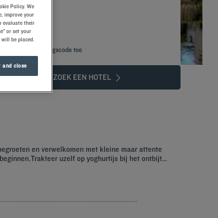
okie Policy. We
e, improve your
 evaluate their
e" or set your
 will be placed.
Voeg kortingscode toe
 and close
ZOEK EEN HOTEL
 begroeten en verwelkomen met kleine maar attente
ginnen.Trakteer uzelf op yoghurtijs bij het ontbijt…