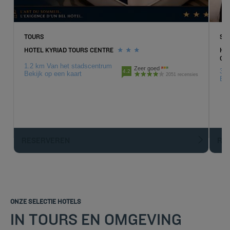
TOURS
SAI
HOTEL KYRIAD TOURS CENTRE
HOT
CO
1.2 km Van het stadscentrum
Zeer goed
3.2
4.2
Bekijk op een kaart
2051 recensies
Bek
RESERVEREN
R
ONZE SELECTIE HOTELS
IN TOURS EN OMGEVING