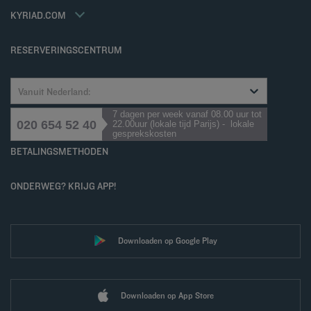
Contacteer ons
Accessibility statement
KYRIAD.COM
Cookies management
RESERVERINGSCENTRUM
Vanuit Nederland:
7 dagen per week vanaf 08.00 uur tot
020 654 52 40
22.00uur (lokale tijd Parijs) - lokale
gesprekskosten
BETALINGSMETHODEN
ONDERWEG? KRIJG APP!
Downloaden op Google Play
Downloaden op App Store