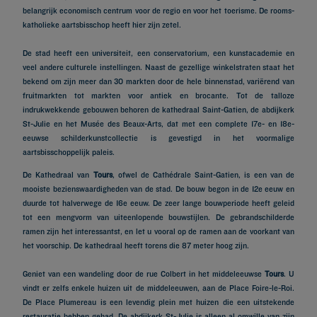
belangrijk economisch centrum voor de regio en voor het toerisme. De rooms-
katholieke aartsbisschop heeft hier zijn zetel.
De stad heeft een universiteit, een conservatorium, een kunstacademie en
veel andere culturele instellingen. Naast de gezellige winkelstraten staat het
bekend om zijn meer dan 30 markten door de hele binnenstad, variërend van
fruitmarkten tot markten voor antiek en brocante. Tot de talloze
indrukwekkende gebouwen behoren de kathedraal Saint-Gatien, de abdijkerk
St-Julie en het Musée des Beaux-Arts, dat met een complete 17e- en 18e-
eeuwse schilderkunstcollectie is gevestigd in het voormalige
aartsbisschoppelijk paleis.
De Kathedraal van
Tours
, ofwel de Cathédrale Saint-Gatien, is een van de
mooiste bezienswaardigheden van de stad. De bouw begon in de 12e eeuw en
duurde tot halverwege de 16e eeuw. De zeer lange bouwperiode heeft geleid
tot een mengvorm van uiteenlopende bouwstijlen. De gebrandschilderde
ramen zijn het interessantst, en let u vooral op de ramen aan de voorkant van
het voorschip. De kathedraal heeft torens die 87 meter hoog zijn.
Geniet van een wandeling door de rue Colbert in het middeleeuwse
Tours
. U
vindt er zelfs enkele huizen uit de middeleeuwen, aan de Place Foire-le-Roi.
De Place Plumereau is een levendig plein met huizen die een uitstekende
restauratie hebben gehad. De abdijkerk St-Julie is alleen al omwille van zijn