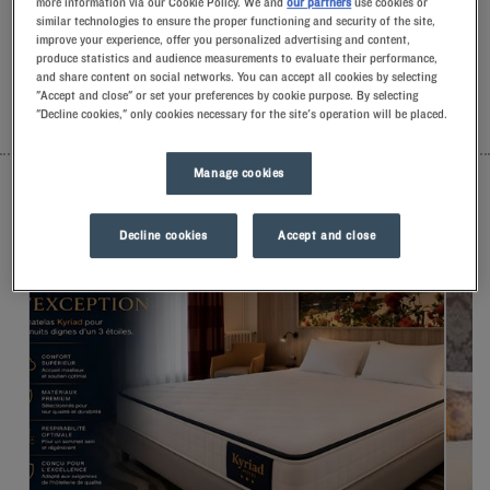
more information via our Cookie Policy. We and
our partners
use cookies or
gebaren.U zult het unieke comfort van onze kussens met
similar technologies to ensure the proper functioning and security of the site,
traagschuim ontdekken.En proef het Kyriad-verschil om de
improve your experience, offer you personalized advertising and content,
dag goed te beginnen.Trakteer uzelf op yoghurtijs bij het
produce statistics and audience measurements to evaluate their performance,
ontbijt… Minstens twee goede redenen om terug te komen!
and share content on social networks. You can accept all cookies by selecting
"Accept and close" or set your preferences by cookie purpose. By selecting
"Decline cookies," only cookies necessary for the site's operation will be placed.
LIJST
KAART
Manage cookies
Decline cookies
Accept and close