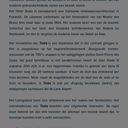
moderne gebrandschilderde ramen een bezoek waard.
Het Hôtel Goüin is exemplarisch voor Italiaanse renaissancearchitectuur in
Frankrijk. De Libanese cederboom op het binnenplein van het Musée des
Beaux Arts staat daar al sinds 1804. Het museum bezit een van de mooiste
collecties van het land, met klassieke schilderwerken van Rubens en
Rembrandt, en niet te vergeten de moderne kunst van Debré en Asse.
Het treinstation van
Tours
is een kopstation dat in het centrum gelegen is.
Het is aangesloten op het hogesnelheidsnetwerk. Doorgaande treinen,
waaronder ook de TGV's, stoppen in het nabijgelegen station Saint-Pierre des
Corps, dat goed bereikbaar is met pendeltreinen vanuit de stad. Sinds 31
augustus 2013 rijdt is er een hagelnieuwe tramlijn in gebruik van bijna 15
kilometer lang, die 29 stations aandoet. U kunt de stad dus uitstekend per
trein bereiken. Maar naast de mogelijkheden om de stad met de auto of de
trein te bezoeken, is
Tours
is ook per vliegtuig bereikbaar dankzij zijn
nabijgelegen luchthaven Val de Loire Airport.
Het Loiregebied leent zich uitstekend voor het maken van fietstochten. Het
toeristenbureau van
Tours
beschikt over uitgebreide informatie. De regio
staat bekend om zijn vele kastelen die allemaal een bezoek waard zijn. In
sommige kastelen kunt u zelfs overnachten.