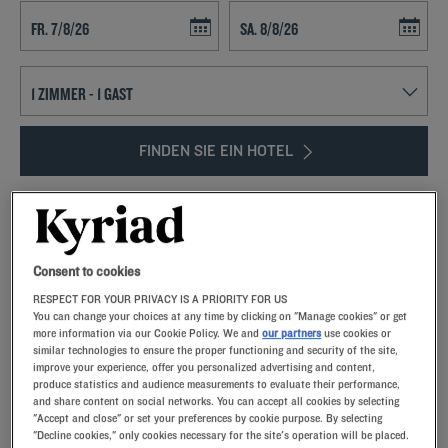
Navigate forward to interact with the calendar and select a date. Press t
Navigate backward to interact with th
FINDEN SIE EIN HOTEL
Spezialcode hinzufügen
Sie wollten sich schon immer Mal auf den geschichtlichen Spuren
Südfrankreichs wandeln? Kommen Sie nach Carcassonne!
Consent to cookies
RESPECT FOR YOUR PRIVACY IS A PRIORITY FOR US
You can change your choices at any time by clicking on "Manage cookies" or get
more information via our Cookie Policy. We and
our partners
use cookies or
similar technologies to ensure the proper functioning and security of the site,
improve your experience, offer you personalized advertising and content,
produce statistics and audience measurements to evaluate their performance,
Unsere Hotels in Carcassonne
and share content on social networks. You can accept all cookies by selecting
Lassen Sie sich verwöhnen – entdecken Sie unsere Kyriad-
"Accept and close" or set your preferences by cookie purpose. By selecting
Hotels in Carcassonne. Bei Ihrer Ankunft werden Sie von
"Decline cookies," only cookies necessary for the site's operation will be placed.
unseren Mitarbeitern mit einem Lächeln begrüßt und mit