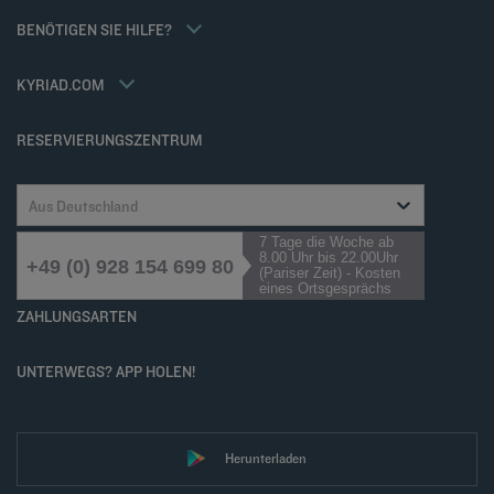
Tax Policy
Kyriad Direct
BENÖTIGEN SIE HILFE?
Karriere
Häufig gestellte Fragen
Louvre Hotels Group
Kontaktieren Sie uns
Accessibility statement
KYRIAD.COM
Cookies management
RESERVIERUNGSZENTRUM
Aus Deutschland
7 Tage die Woche ab
8.00 Uhr bis 22.00Uhr
+49 (0) 928 154 699 80
(Pariser Zeit) - Kosten
eines Ortsgesprächs
ZAHLUNGSARTEN
UNTERWEGS? APP HOLEN!
Herunterladen