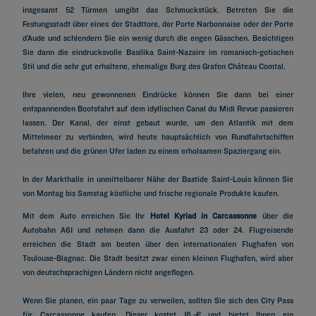
insgesamt 52 Türmen umgibt das Schmuckstück. Betreten Sie die
Festungsstadt über eines der Stadttore, der Porte Narbonnaise oder der Porte
d’Aude und schlendern Sie ein wenig durch die engen Gässchen. Besichtigen
Sie dann die eindrucksvolle Basilika Saint-Nazaire im romanisch-gotischen
Stil und die sehr gut erhaltene, ehemalige Burg des Grafen Château Comtal.
Ihre vielen, neu gewonnenen Eindrücke können Sie dann bei einer
entspannenden Bootsfahrt auf dem idyllischen Canal du Midi Revue passieren
lassen. Der Kanal, der einst gebaut wurde, um den Atlantik mit dem
Mittelmeer zu verbinden, wird heute hauptsächlich von Rundfahrtschiffen
befahren und die grünen Ufer laden zu einem erholsamen Spaziergang ein.
In der Markthalle in unmittelbarer Nähe der Bastide Saint-Louis können Sie
von Montag bis Samstag köstliche und frische regionale Produkte kaufen.
Mit dem Auto erreichen Sie Ihr
Hotel Kyriad in Carcassonne
über die
Autobahn A61 und nehmen dann die Ausfahrt 23 oder 24. Flugreisende
erreichen die Stadt am besten über den internationalen Flughafen von
Toulouse-Blagnac. Die Stadt besitzt zwar einen kleinen Flughafen, wird aber
von deutschsprachigen Ländern nicht angeflogen.
Wenn Sie planen, ein paar Tage zu verweilen, sollten Sie sich den City Pass
für Carcassonne kaufen. Dieser kostet 16,-€ und bietet Ihnen ein