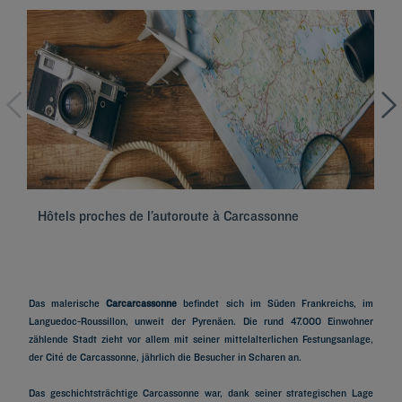
Hôtels proches de l’autoroute à Carcassonne
Hô
Das malerische
Carcarcassonne
befindet sich im Süden Frankreichs, im
Languedoc-Roussillon, unweit der Pyrenäen. Die rund 47.000 Einwohner
zählende Stadt zieht vor allem mit seiner mittelalterlichen Festungsanlage,
der Cité de Carcassonne, jährlich die Besucher in Scharen an.
Das geschichtsträchtige Carcassonne war, dank seiner strategischen Lage