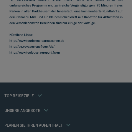
umfangreiches Programm und zahlreiche Vergünstigungen: 75 Minuten freies
Parken in allen Parkhäusern der Innenstadt, eine kommentierte Rundfahrt auf
dem Canal du Midi und ein kleines Scheckheft mit Rabatten für Aktivitäten in
den verschiedensten Bereichen sind nur einige der Vorzüge.
Nützliche Links:
http://www.tourismus-carcassonne.de
http://de.voyages-sncf.com/de/
Hotels in Paris
http://www.toulouse.aeroport.fr/en
Hotels in Marseille
Hotels in Straßburg
Hotels in Bordeaux
Hotels in Cannes
Hotels in Lyon
Hotels in Metz
Hotels in Dijon
Mitgliedsrate
TOP REISEZIELE
Impressum
Hotels in Colmar
Firmenlösungen
Datenschutzrichtlinie
Hotels in Reims
Familien Angebot
Richtlinie zur Verwendung von Cookies
UNSERE ANGEBOTE
Gourmet-Halbpension / Drei Mahlzeiten
Flavours Instant Benefit Allgemeine Nutzungsbedingungen
Weekend Angebote
Allgemeine Geschäftsbedingungen für den verkauf von dienstleistungen
Meine Buchung
PLANEN SIE IHREN AUFENTHALT
Allgemeinen Geschäftsbedingungen
Meetings und events