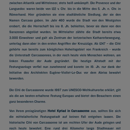
zwischen Atlantik und Mittelmeer, stets heiß umkämpft. Die Provence und der
Languedoc waren beide von 122 v. Chr. bis in die Mitte des 5. Jh. n. Chr. in
Römerhand. Hier gründeten sie eine stadtähnliche Siedlung, der sie den
Namen Carcaso gaben. Im Jahr 460 wurde die Stadt von den Westgoten
erobert, die die Herrschaft bis ins 8. Jh. behielten, bevor sie dann von den
Sarazenen abgelöst wurden. Im Mittelalter zählte die Stadt bereits etwa
3.000 Einwohner und galt als Zentrum der ketzerischen Katharerbewegung,
unterlag dann aber in den ersten Angriffen der Kreuzzüge. Ab 1247 – die Cité
gehörte nun bereits zum königlichen Hoheitsgebiet von Frankreich - wurde
die Unterstadt Carcassonnes, in der noch heute viele Menschen wohnen, am
linken Flussufer der Aude gegründet. Die heutige Altstadt mit der
Festungsanlage verfiel nun zunehmend und konnte im 19. Jh. nur dank der
Initiative des Architekten Eugène-Viollet-Le-Duc vor dem Abriss bewahrt
bewerden.
Die Cité de Carcassonne wurde 1997 zum UNESCO-Weltkulturerbe erklärt, gilt
als die am besten erhaltene Festung Europas und bietet den Besuchern einen
ganz besonderen Charme.
Von Ihrem preisgünstigen
Hotel Kyriad in Carcassonne
aus, sollten Sie sich
die mittelalterliche Festungsstadt auf keinen Fall entgehen lassen. Die
historische Cité von Carcassonne ist am rechten Ufer der Aude gelegen und
noch heute bewohnt. Eine rund drei Kilometer lange Stadtmauer mit