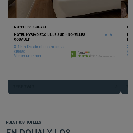
NOYELLES-GODAULT
SA
HOTEL KYRIAD ECO LILLE SUD - NOYELLES
HOT
GODAULT
BL
8.4 km Desde el centro de la
22.
ciudad
ciu
Nota
3.7
Ver en un mapa
Ver
1257 opiniones
RESERVAR
R
NUESTROS HOTELES
EN DOUAI Y LOS