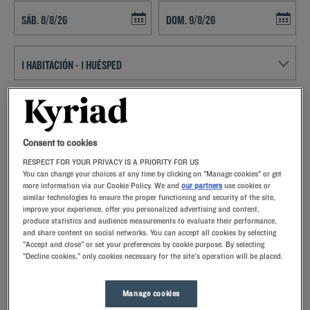
Navigate forward to interact with the calendar and select a date. Press t
Navigate backward to interact with th
ENCONTRAR UN HOTEL
Añadir un código especial
Consent to cookies
RESPECT FOR YOUR PRIVACY IS A PRIORITY FOR US
Enamórese de la magnífica ciudad, de sus gentes y de su Fiesta de las
You can change your choices at any time by clicking on "Manage cookies" or get
more information via our Cookie Policy. We and
our partners
use cookies or
Luces gracias a la perfecta ubicación de los Hoteles Kyriad en Douai
similar technologies to ensure the proper functioning and security of the site,
improve your experience, offer you personalized advertising and content,
produce statistics and audience measurements to evaluate their performance,
and share content on social networks. You can accept all cookies by selecting
"Accept and close" or set your preferences by cookie purpose. By selecting
"Decline cookies," only cookies necessary for the site's operation will be placed.
Nuestros hoteles en Douai
Permítase un capricho y pruebe nuestros hoteles Kyriad en
Douai. A su llegada, nuestros empleados lo recibirán con una
Manage cookies
sonrisa y pequeños detalles llenos de significado.Descubrirá