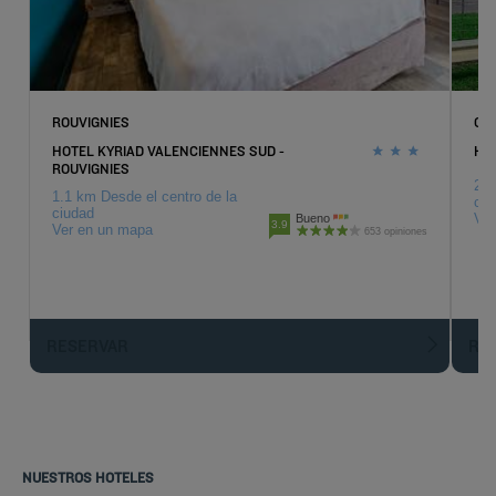
ROUVIGNIES
CA
HOTEL KYRIAD VALENCIENNES SUD -
HO
ROUVIGNIES
24 
1.1 km Desde el centro de la
ciu
ciudad
Ver
Bueno
3.9
Ver en un mapa
653 opiniones
RESERVAR
R
NUESTROS HOTELES