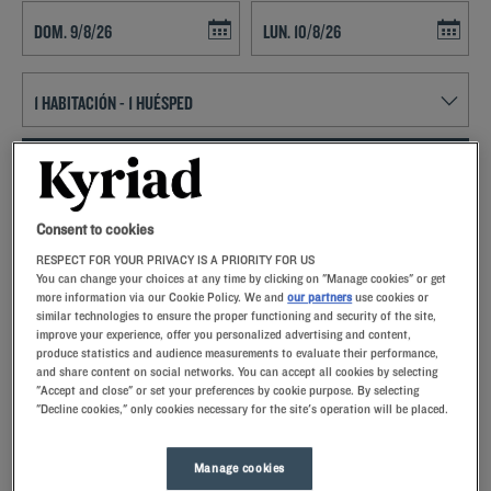
Navigate forward to interact with the calendar and select a date. Press t
Navigate backward to interact with th
ENCONTRAR UN HOTEL
Añadir un código especial
Consent to cookies
RESPECT FOR YOUR PRIVACY IS A PRIORITY FOR US
Enamórese de la magnífica ciudad, de sus gentes y de su Fiesta de las
You can change your choices at any time by clicking on "Manage cookies" or get
Luces gracias a la perfecta ubicación de los Hoteles Kyriad en
more information via our Cookie Policy. We and
our partners
use cookies or
similar technologies to ensure the proper functioning and security of the site,
Rouvignies
improve your experience, offer you personalized advertising and content,
produce statistics and audience measurements to evaluate their performance,
and share content on social networks. You can accept all cookies by selecting
"Accept and close" or set your preferences by cookie purpose. By selecting
"Decline cookies," only cookies necessary for the site's operation will be placed.
Nuestros hoteles en Rouvignies
Permítase un capricho y pruebe nuestros hoteles Kyriad en
Manage cookies
Rouvignies. A su llegada, nuestros empleados lo recibirán con