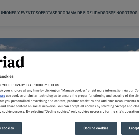
UNIONES Y EVENTOS
OFERTAS
PROGRAMA DE FIDELIDAD
SOBRE NOSOTROS
 cookies
 YOUR PRIVACY IS A PRIORITY FOR US
e your choices at any time by clicking on "Manage cookies" or get more information via our Co
ners
use cookies or similar technologies to ensure the proper functioning and security of the sit
ffer you personalized advertising and content, produce statistics and audience measurements to
and share content on social networks. You can accept all cookies by selecting "Accept and clos
y cookie purpose. By selecting "Decline cookies," only cookies necessary for the site's operation
 cookies
Decline cookies
Accept