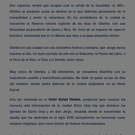
Con espacios verdes que ocupan casi la mitad de la localidad -el 40%-,
Chelles se presenta como un destino en el que disfrutar plenamente de la
tranquilidad y sentir la naturaleza. En los alrededores de la ciudad se
encuentra la Reserva natural regional de las Islas de Chelles, con una
diversidad sorprendente de fauna y flora. Se trata de un espacio de aspecto
bucólico, atravesado por el río Marne que deja a su paso pequeños islotes.
Chelles es una ciudad con una atmósfera festiva y solidaria, que acoge varios
eventos al año. Un buen ejemplo de ello son el Sidaction, la Fiesta del Libro, o
la Feria de la Foto, el Cine y el Sonido, entre otros.
Muy cerca de Chelles, a 50 kilómetros, se encuentra Chantilly con su
majestuoso castillo y maravillosos paisajes. No dude en pasar un par de días
allí también, donde podrá disfrutar de la ciudad alojándose en un Hotel
Kyriad.
Una vez instalado en el
Hotel Kyriad Chelles
, prepárese para conocer los
rincones más interesantes de la ciudad. Entre ellos hay que destacar las
iglesias de Santa Cruz y de San Jorge, situadas donde se encontraba la
abadía que fue destruida en el siglo XVIII. Actualmente no funcionan como
templos religiosos, sino como Centro de Cultura Contemporánea.