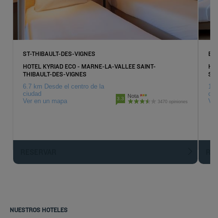
ST-THIBAULT-DES-VIGNES
BU
HOTEL KYRIAD ECO - MARNE-LA-VALLEE SAINT-
HO
THIBAULT-DES-VIGNES
SA
6.7 km Desde el centro de la
10.
ciudad
ciu
Nota
3.3
Ver en un mapa
Ver
3470 opiniones
RESERVAR
R
NUESTROS HOTELES