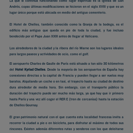
La que sí continúa funcionando como lugar espiritual es la iglesia de San
Andrés, cuyas últimas modificaciones se hicieron en el siglo XVIII y que es un
lugar único porque está ubicada en medio del antiguo cementerio.
El Hotel de Chelles, también conocido como la Granja de la bodega, es el
edificio más antiguo que queda en pie de toda la ciudad, y fue incluso
bendecido por el Papa Juan XXIII antes de llegar al Vaticano.
Los alrededores de la ciudad y la ribera del río Marne son los lugares ideales
para largos paseos y actividades de ocio, como el golf.
El aeropuerto Charles de Gaulle de París está situado a tan sólo 30 kilómetros
del
Hotel Kyriad Chelles
. Desde la mayoría de los aeropuertos de España hay
conexiones directas a la capital de Francia y pueden llegar a ser vuelos muy
baratos. Alquilando un coche o en taxi, el trayecto hasta su ciudad de destino
dura alrededor de media hora. Sin embargo, con el transporte público la
duración del trayecto puede ser mucho más larga, ya que hay que ir primero
hasta París y una vez allí coger el RER E (tren de cercanías) hasta la estación
de Chelles Gournay.
El gran patrimonio natural con el que cuenta esta localidad francesa invita a
recorrer la ciudad a pie o en bicicleta, para disfrutar al máximo de todos sus
rincones. Existen además diferentes rutas y senderos con los que deleitarse