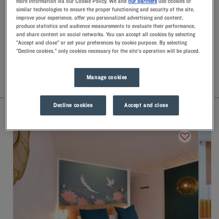
more information via our Cookie Policy. We and
our partners
use cookies or
Créteil. A su llegada, nuestros empleados lo recibirán con una
similar technologies to ensure the proper functioning and security of the site,
sonrisa y pequeños detalles llenos de significado.Descubrirá
improve your experience, offer you personalized advertising and content,
la comodidad exclusiva de nuestra almohada de espuma con
produce statistics and audience measurements to evaluate their performance,
and share content on social networks. You can accept all cookies by selecting
memoria de forma.Y, para empezar el día con buen pie, podrá
"Accept and close" or set your preferences by cookie purpose. By selecting
experimentar la diferencia de alojarse en un Kyriad.Mímese
"Decline cookies," only cookies necessary for the site's operation will be placed.
con un yogurt helado para desayunar… ¡Y ya tendrá dos
buenas razones para volver!
Manage cookies
LISTA
MAPA
Decline cookies
Accept and close