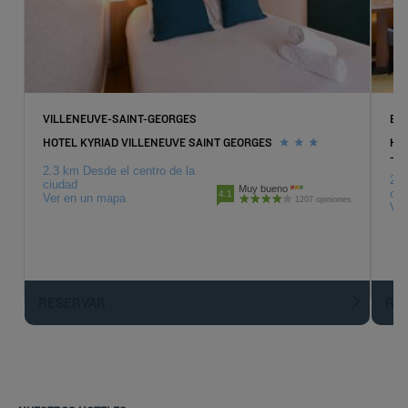
VILLENEUVE-SAINT-GEORGES
BO
HOTEL KYRIAD VILLENEUVE SAINT GEORGES
HOT
- S
2.3 km Desde el centro de la
2.6
ciudad
Muy bueno
ciu
4.1
Ver en un mapa
1207 opiniones
Ver
RESERVAR
R