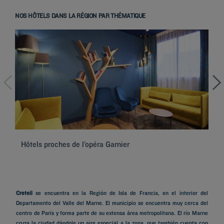
NOS HÔTELS DANS LA RÉGION PAR THÉMATIQUE
Hôtels proches de l’opéra Garnier
Hô
Creteil
se encuentra en la Región de Isla de Francia, en el interior del
Departamento del Valle del Marne. El municipio se encuentra muy cerca del
centro de París y forma parte de su extensa área metropolitana. El río Marne
cruza la ciudad dándole un aire especial a la zona, que también cuenta con