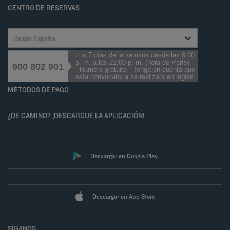
CENTRO DE RESERVAS
Desde España
Los 7 días de la semana desde las 8:00
a. m. a las 22:00 p. m. (hora de París)
900 802 901
- Número gratuito - Tenga en cuenta que
esta convocatoria se realizará en inglés.
MÉTODOS DE PAGO
¿DE CAMINO? ¡DESCARGUE LA APLICACIÓN!
Descargar en Google Play
Descargar en App Store
SÍGANOS