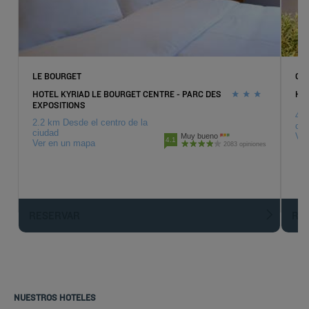
LE BOURGET
GO
HOTEL KYRIAD LE BOURGET CENTRE - PARC DES
HOT
EXPOSITIONS
4.7
2.2 km Desde el centro de la
ciu
ciudad
Ver
Muy bueno
4.1
Ver en un mapa
2083 opiniones
RESERVAR
R
NUESTROS HOTELES