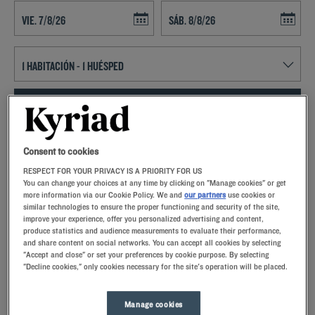
Navigate forward to interact with the calendar and select a date. Press t
Navigate backward to interact with th
ENCONTRAR UN HOTEL
Añadir un código especial
Consent to cookies
RESPECT FOR YOUR PRIVACY IS A PRIORITY FOR US
Enamórese de la magnífica ciudad, de sus gentes y de su Fiesta de las
You can change your choices at any time by clicking on "Manage cookies" or get
Luces gracias a la perfecta ubicación de los Hoteles Kyriad en Le
more information via our Cookie Policy. We and
our partners
use cookies or
Blanc-Mesnil
similar technologies to ensure the proper functioning and security of the site,
improve your experience, offer you personalized advertising and content,
produce statistics and audience measurements to evaluate their performance,
and share content on social networks. You can accept all cookies by selecting
"Accept and close" or set your preferences by cookie purpose. By selecting
"Decline cookies," only cookies necessary for the site's operation will be placed.
Nuestros hoteles en Le Blanc-Mesnil
Permítase un capricho y pruebe nuestros hoteles Kyriad en Le
Manage cookies
Blanc-Mesnil. A su llegada, nuestros empleados lo recibirán