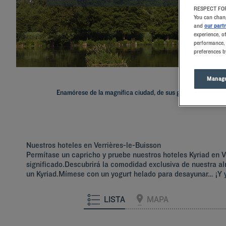
RESPECT FOR
You can chang
and
our part
experience, o
performance, 
preferences b
Manage
Enamórese de la magnífica ciudad, de sus gentes y de su Fie
Nuestros hoteles en Verrières-le-Buisson
Permítase un capricho y pruebe nuestros hoteles Kyriad en V
significado.Descubrirá la comodidad exclusiva de nuestra a
un Kyriad.Mímese con un yogurt helado para desayunar… ¡Y y
LISTA
MAPA