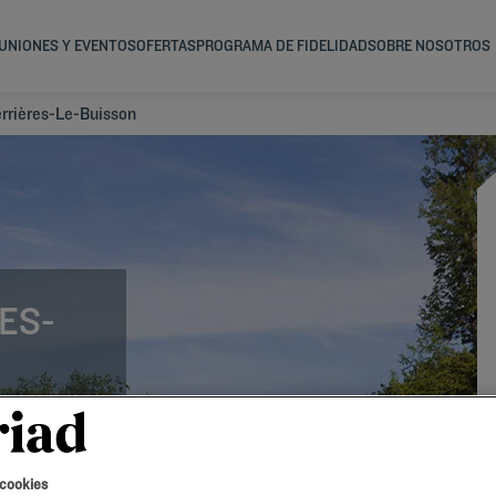
UNIONES Y EVENTOS
OFERTAS
PROGRAMA DE FIDELIDAD
SOBRE NOSOTROS
errières-Le-Buisson
ES-
 cookies