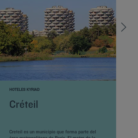
HOTELES KYRIAD
H
Créteil
Creteil es un municipio que forma parte del
área metropolitana de París. El metro de la
E