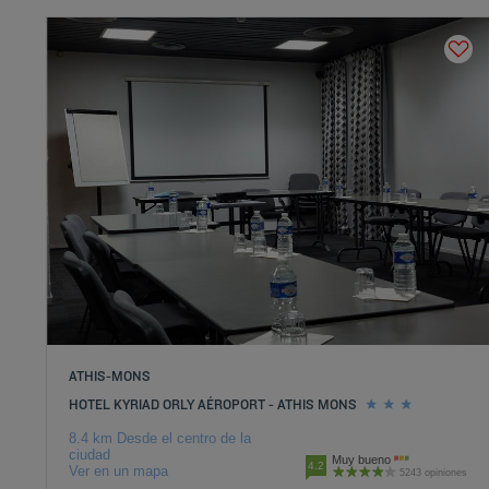
ATHIS-MONS
HOTEL KYRIAD ORLY AÉROPORT - ATHIS MONS
8.4 km Desde el centro de la
ciudad
Muy bueno
4.2
Ver en un mapa
5243 opiniones