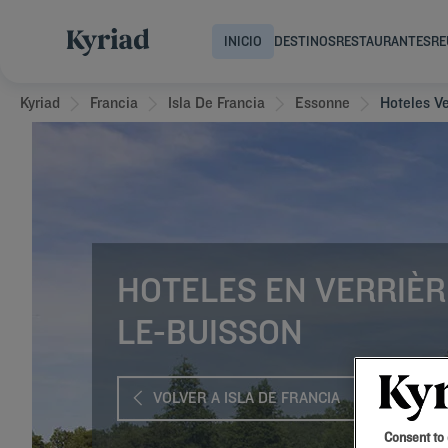
INICIO
DESTINOS
RESTAURANTES
RE
Kyriad
Francia
Isla De Francia
Essonne
Hoteles V
HOTELES EN VERRIÈR
LE-BUISSON
VOLVER A ISLA DE FRANCIA
Consent to