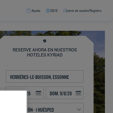
Ayuda
ES/€
Inicio de sesión/Registro
RESERVE AHORA EN NUESTROS
HOTELES KYRIAD
Navigate forward to interact with the calendar and select a date. Press t
Navigate backward to interact with the calend