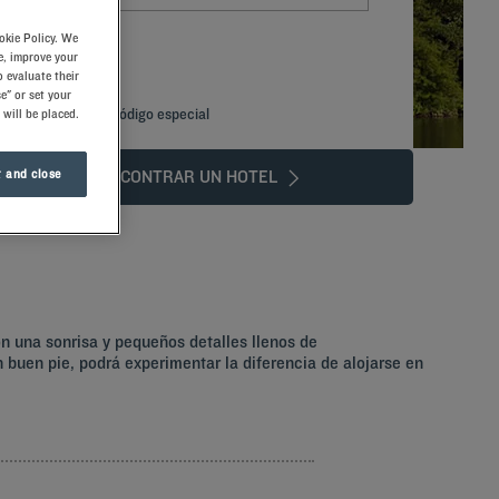
okie Policy. We
e, improve your
 evaluate their
e" or set your
Añadir un código especial
 will be placed.
 and close
ENCONTRAR UN HOTEL
res le Buisson
on una sonrisa y pequeños detalles llenos de
buen pie, podrá experimentar la diferencia de alojarse en