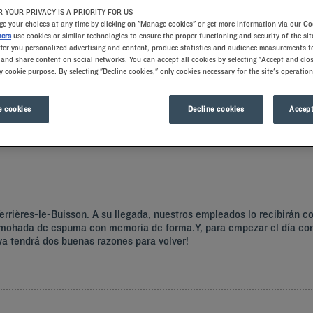
 YOUR PRIVACY IS A PRIORITY FOR US
e your choices at any time by clicking on "Manage cookies" or get more information via our Co
ners
use cookies or similar technologies to ensure the proper functioning and security of the sit
ffer you personalized advertising and content, produce statistics and audience measurements to
and share content on social networks. You can accept all cookies by selecting "Accept and clos
y cookie purpose. By selecting "Decline cookies," only cookies necessary for the site's operation
 cookies
Decline cookies
Accept
sta de las Luces gracias a la perfecta ubicación de los Hoteles Kyriad en Verriè
errières-le-Buisson. A su llegada, nuestros empleados lo recibirán c
lmohada de espuma con memoria de forma.Y, para empezar el día con 
a tendrá dos buenas razones para volver!