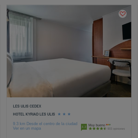
LES ULIS CEDEX
HOTEL KYRIAD LES ULIS
9.3 km Desde el centro de la ciudad
Muy bueno
4.3
Ver en un mapa
903 opiniones