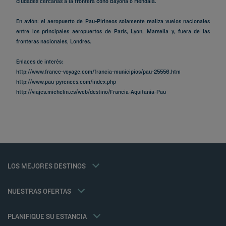
ciudades cercanas a la frontera cono Bayona o Hendaia.
En avión: el aeropuerto de Pau-Pirineos solamente realiza vuelos nacionales
entre los principales aeropuertos de París, Lyon, Marsella y, fuera de las
fronteras nacionales, Londres.
Enlaces de interés:
http://www.france-voyage.com/francia-municipios/pau-25556.htm
http://www.pau-pyrenees.com/index.php
Hoteles en Paris
http://viajes.michelin.es/web/destino/Francia-Aquitania-Pau
Hoteles en Marsella
Hoteles en Estrasburgo
Hoteles en Niza
Hoteles en Burdeos
Hoteles en Toulouse
Hoteles en Montpellier
Hoteles en Lyon
Tarifa del miembro
LOS MEJORES DESTINOS
Avisos legales
Hoteles en Andorra
Soluciones para profesionales
Política de Datos Personales
Hoteles en Carcasona
Oferta familias
Política de cookies
NUESTRAS OFERTAS
MEDIA PENSIÓN GOURMET/COMIDA PARA TRES
Flavours Instant Benefit Términos y Condiciones Generales de Uso
Oferta Weekend
Términos y Condiciones Generales
Mi reserva
PLANIFIQUE SU ESTANCIA
Términos y Condiciones de Uso
Reuniones y eventos