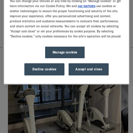
You can change your choices at any time by clicking on "Manage cookies" or get
la comodidad exclusiva de nuestra almohada de espuma con
more information via our Cookie Policy. We and
our partners
use cookies or
memoria de forma.Y, para empezar el día con buen pie, podrá
similar technologies to ensure the proper functioning and security of the site,
experimentar la diferencia de alojarse en un Kyriad.Mímese
improve your experience, offer you personalized advertising and content,
con un yogurt helado para desayunar… ¡Y ya tendrá dos
produce statistics and audience measurements to evaluate their performance,
and share content on social networks. You can accept all cookies by selecting
buenas razones para volver!
"Accept and close" or set your preferences by cookie purpose. By selecting
"Decline cookies," only cookies necessary for the site's operation will be placed.
LISTA
MAPA
Manage cookies
Decline cookies
Accept and close