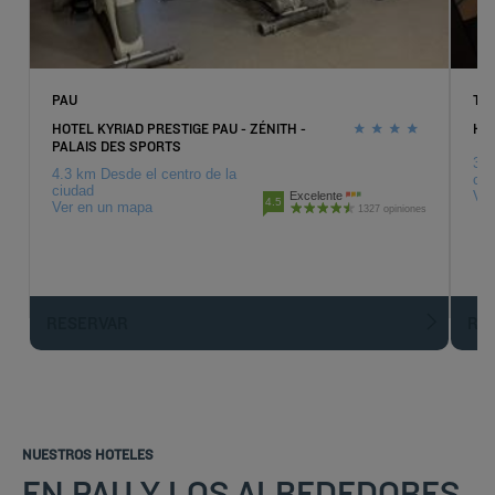
PAU
TA
HOTEL KYRIAD PRESTIGE PAU - ZÉNITH -
HOT
PALAIS DES SPORTS
34.
4.3 km Desde el centro de la
ciu
ciudad
Ver
Excelente
4.5
Ver en un mapa
1327 opiniones
RESERVAR
R
NUESTROS HOTELES
EN PAU Y LOS ALREDEDORES