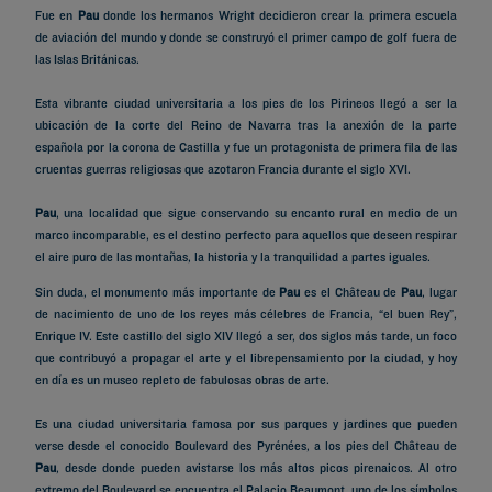
Fue en
Pau
donde los hermanos Wright decidieron crear la primera escuela
de aviación del mundo y donde se construyó el primer campo de golf fuera de
las Islas Británicas.
Esta vibrante ciudad universitaria a los pies de los Pirineos llegó a ser la
ubicación de la corte del Reino de Navarra tras la anexión de la parte
española por la corona de Castilla y fue un protagonista de primera fila de las
cruentas guerras religiosas que azotaron Francia durante el siglo XVI.
Pau
, una localidad que sigue conservando su encanto rural en medio de un
marco incomparable, es el destino perfecto para aquellos que deseen respirar
el aire puro de las montañas, la historia y la tranquilidad a partes iguales.
Sin duda, el monumento más importante de
Pau
es el Château de
Pau
, lugar
de nacimiento de uno de los reyes más célebres de Francia, “el buen Rey”,
Enrique IV. Este castillo del siglo XIV llegó a ser, dos siglos más tarde, un foco
que contribuyó a propagar el arte y el librepensamiento por la ciudad, y hoy
en día es un museo repleto de fabulosas obras de arte.
Es una ciudad universitaria famosa por sus parques y jardines que pueden
verse desde el conocido Boulevard des Pyrénées, a los pies del Château de
Pau
, desde donde pueden avistarse los más altos picos pirenaicos. Al otro
extremo del Boulevard se encuentra el Palacio Beaumont, uno de los símbolos