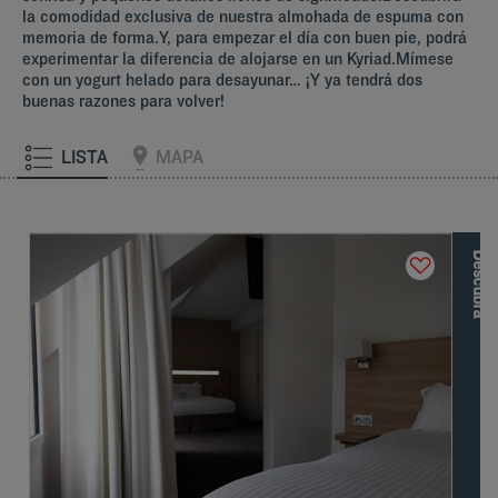
la comodidad exclusiva de nuestra almohada de espuma con
memoria de forma.Y, para empezar el día con buen pie, podrá
experimentar la diferencia de alojarse en un Kyriad.Mímese
con un yogurt helado para desayunar… ¡Y ya tendrá dos
buenas razones para volver!
LISTA
MAPA
D
e
s
c
u
b
r
a
l
a
s
o
t
r
a
s
m
a
r
c
a
s
d
e
L
o
u
v
r
e
H
o
t
e
l
s
G
r
o
u