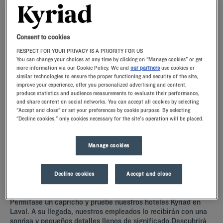
Navigate forward to interact with the calendar and select a date. Press t
Navigate backward to interact with th
Consent to cookies
RESPECT FOR YOUR PRIVACY IS A PRIORITY FOR US
You can change your choices at any time by clicking on "Manage cookies" or get
more information via our Cookie Policy. We and
our partners
use cookies or
ENCONTRAR UN HOTEL
similar technologies to ensure the proper functioning and security of the site,
improve your experience, offer you personalized advertising and content,
produce statistics and audience measurements to evaluate their performance,
Añadir un código especial
and share content on social networks. You can accept all cookies by selecting
"Accept and close" or set your preferences by cookie purpose. By selecting
"Decline cookies," only cookies necessary for the site's operation will be placed.
Enamórese de la magnífica ciudad, de sus gentes y de su Fiesta de las
Luces gracias a la perfecta ubicación de los Hoteles Kyriad en Laval
Manage cookies
Decline cookies
Accept and close
Nuestros hoteles en Laval
Permítase un capricho y pruebe nuestros hoteles Kyriad en
Laval. A su llegada, nuestros empleados lo recibirán con una
sonrisa y pequeños detalles llenos de significado.Descubrirá