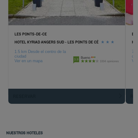
LES PONTS-DE-CE
BE
HOTEL KYRIAD ANGERS SUD - LES PONTS DE CÉ
HO
1.5 km Desde el centro de la
7.7
ciudad
ciu
Bueno
3.9
Ver en un mapa
Ver
1004 opiniones
RESERVAR
R
NUESTROS HOTELES