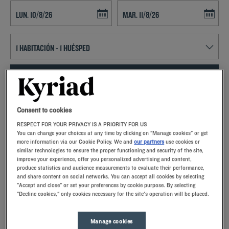
Navigate forward to interact with the calendar and select a date. Press t
Navigate backward to interact with th
ENCONTRAR UN HOTEL
Añadir un código especial
Consent to cookies
RESPECT FOR YOUR PRIVACY IS A PRIORITY FOR US
Enamórese de la magnífica ciudad, de sus gentes y de su Fiesta de las
You can change your choices at any time by clicking on "Manage cookies" or get
Luces gracias a la perfecta ubicación de los Hoteles Kyriad en Les
more information via our Cookie Policy. We and
our partners
use cookies or
Ponts-de-Cé
similar technologies to ensure the proper functioning and security of the site,
improve your experience, offer you personalized advertising and content,
produce statistics and audience measurements to evaluate their performance,
and share content on social networks. You can accept all cookies by selecting
"Accept and close" or set your preferences by cookie purpose. By selecting
"Decline cookies," only cookies necessary for the site's operation will be placed.
Nuestros hoteles en Les Ponts-de-Cé
Permítase un capricho y pruebe nuestros hoteles Kyriad en
Manage cookies
Les Ponts-de-Cé. A su llegada, nuestros empleados lo