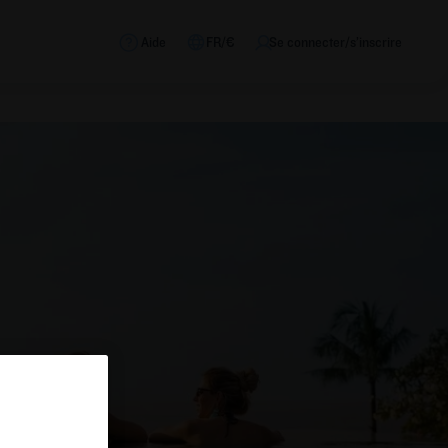
Aide
FR/€
Se connecter/s’inscrire