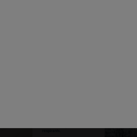
rs à mémoire
De nouveau
ent moelleux
douche élargi
 à leur
massants, av
sse
consommatio
optimisés.
Couettes et draps
Une couette enveloppante
plus épaisse et plus légère, de
nouveaux draps doux et
respirants.