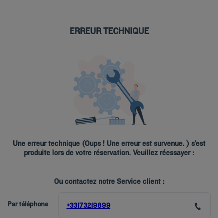
un cadre soigné et contempor
design unique, inspiré de son
atmosphère à la fois élégante
ERREUR TECHNIQUE
Parenthèse détente et décou
Chaque séjour devient une vé
déjeuner aux saveurs locales
est réuni pour profiter plei
fil de chaque destination.
Une erreur technique (Oups ! Une erreur est survenue. ) s’est
produite lors de votre réservation. Veuillez réessayer :
Ou contactez notre Service client :
Par téléphone
+33173219899