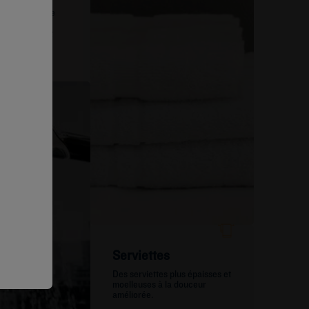
x pommeaux de
s à jets
ec pression et
n d’eau
Serviettes
Des serviettes plus épaisses et
moelleuses à la douceur
améliorée.