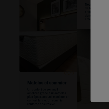
Nouveaux oreille
de forme, qui alli
et maintien grâce
densité et souple
améliorées.
Matelas et sommier
Un confort de sommeil
amélioré grâce à un matelas
plus épais, accueil moelleux et
confort ferme. Un sommier
renforcé et surélevé.