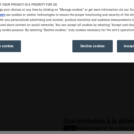
 YOUR PRIVACY IS A PRIORITY FOR US
e your choices at any time by clicking on "Manage cookies" or get more information via our Co
ners
use cookies or similar technologies to ensure the proper functioning and security of the sit
ffer you personalized advertising and content, produce statistics and audience measurements to
Dates
Voyageu
and share content on social networks. You can accept all cookies by selecting "Accept and clos
y cookie purpose. By selecting "Decline cookies," only cookies necessary for the site's operation
Navigate forward to interact with the calendar and select 
Navigate backward to interact wi
Kyriad Prestige
Ajouter un code
 cookies
Decline cookies
Accept
Une invitation à la déten
Hébergement 4* et confort ra
Kyriad Prestige propose un hé