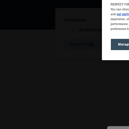
RESPECT FOR
You can chang
and
our part
experience, o
Destination
performance, 
preferences b
Kyriad Eco
Kyriad Direct
Manage