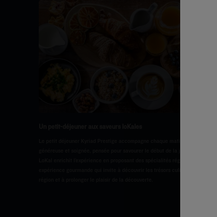
Un petit-déjeuner aux saveurs loKales
Le petit déjeuner Kyriad Prestige accompagne chaque matin avec une offr
généreuse et soignée, pensée pour savourer le début de la journée. Le coin
LoKal enrichit l’expérience en proposant des spécialités régionales. Une
expérience gourmande qui invite à découvrir les trésors culinaires de chaq
région et à prolonger le plaisir de la découverte.