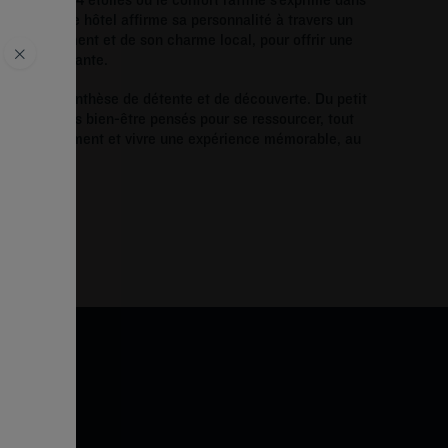
ain. Chaque hôtel affirme sa personnalité à travers un
 environnement et de son charme local, pour offrir une
 et accueillante.
verte
ritable parenthèse de détente et de découverte. Du petit
 aux espaces bien-être pensés pour se ressourcer, tout
nement du moment et vivre une expérience mémorable, au