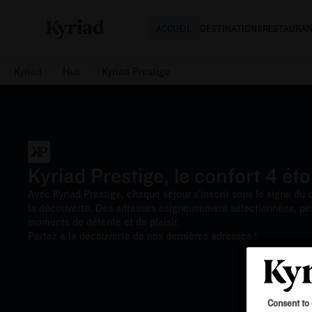
ACCUEIL
DESTINATIONS
RESTAURA
Kyriad
Hub
Kyriad Prestige
Kyriad Prestige, le confort 4 éto
Avec Kyriad Prestige, chaque séjour s’inscrit sous le signe du c
la découverte. Des adresses soigneusement sélectionnées, pen
moments de détente et de plaisir.
Partez à la découverte de nos dernières adresses !
Consent to