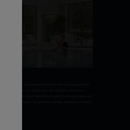
e bien-être
on à ralentir et à se reconnecter à l’essentiel. Les espaces bien-
 Prestige prolongent le séjour avec des moments dédiés à la
r une expérience alliant équilibre et plaisir. À découvrir dans une
hôtels Kyriad Prestige :
des piscines, saunas, hammams et salles