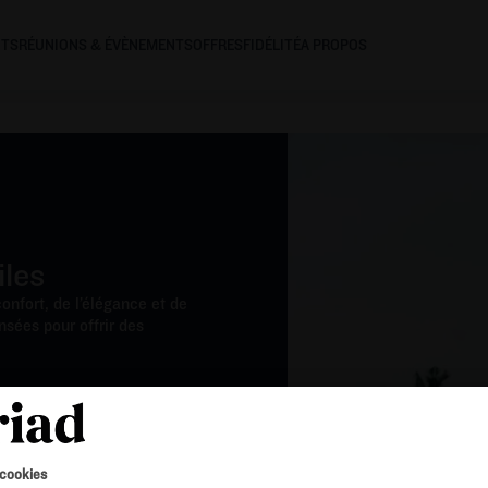
NTS
RÉUNIONS & ÉVÈNEMENTS
OFFRES
FIDÉLITÉ
A PROPOS
iles
onfort, de l’élégance et de
sées pour offrir des
 cookies