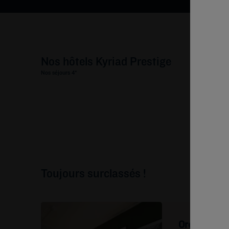
Nos hôtels Kyriad Prestige
Nos séjours 4*
Toujours surclassés !
Oreillers