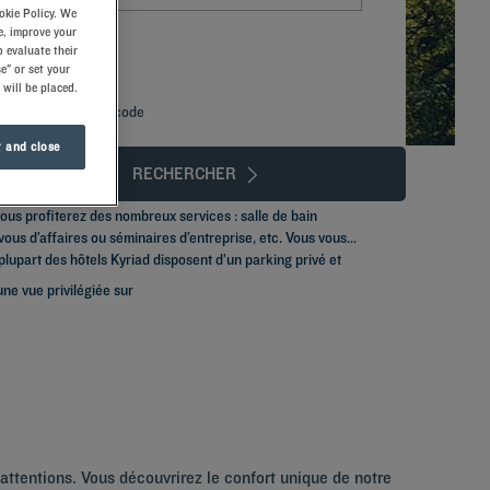
okie Policy. We
e, improve your
 evaluate their
e" or set your
 will be placed.
Ajouter un code
 and close
RECHERCHER
vous profiterez des nombreux services : salle de bain
vous d’affaires ou séminaires d’entreprise, etc. Vous vous
plupart des hôtels Kyriad disposent d’un parking privé et
une vue privilégiée sur
 attentions. Vous découvrirez le confort unique de notre