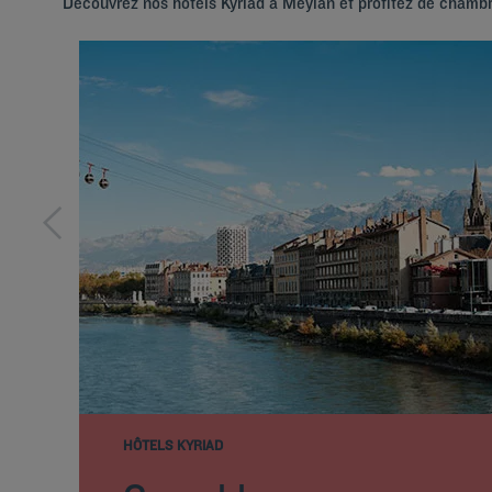
Découvrez nos hôtels Kyriad à Meylan et profitez de chamb
HÔTELS KYRIAD