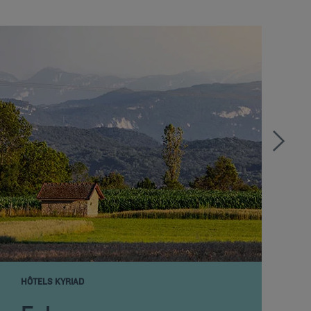
HÔTELS KYRIAD
H