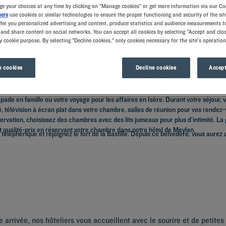
e your choices at any time by clicking on "Manage cookies" or get more information via our Co
ners
use cookies or similar technologies to ensure the proper functioning and security of the sit
ffer you personalized advertising and content, produce statistics and audience measurements to
and share content on social networks. You can accept all cookies by selecting "Accept and clos
y cookie purpose. By selecting "Decline cookies," only cookies necessary for the site's operation
 cookies
Decline cookies
Accept
pade en famille ou votre voyage pour les affaires en Isère. Durant votre séjour, 
é, télévision à écran plat dans votre chambre, salles de réunion pour vos rendez-
rvation, choisissez des chambres avec des lits jumeaux pour plus d’intimité. La 
ort qualité-prix en réservant votre chambre dans notre hôtel de Meylan.
éléphérique et rejoignez le fort de la Bastille. Depuis ce belvédère, vous aurez 
 arrivée, nos hôteliers vous accueillent avec le sourire et de petites