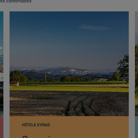
res confortables
HÔTELS KYRIAD