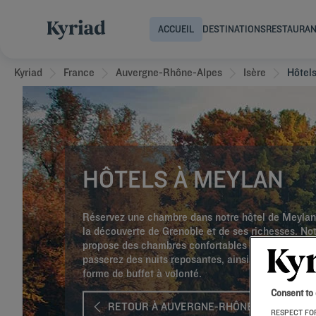
ACCUEIL
DESTINATIONS
RESTAURA
Kyriad
France
Auvergne-Rhône-Alpes
Isère
Hôtel
HÔTELS À MEYLAN
Réservez une chambre dans notre hôtel de Meylan 
la découverte de Grenoble et de ses richesses. Not
propose des chambres confortables dans lesquelle
passerez des nuits reposantes, ainsi qu’un petit d
forme de buffet à volonté.
Consent to
RETOUR À AUVERGNE-RHÔNE-ALPES
RESPECT FOR