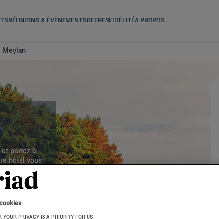
NTS
RÉUNIONS & ÉVÈNEMENTS
OFFRES
FIDÉLITÉ
A PROPOS
s Meylan
et partez à
re hôtel vous
s vous
éjeuner sous
 cookies
 YOUR PRIVACY IS A PRIORITY FOR US