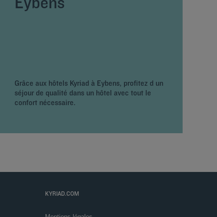
Eybens
R
h
l
l
p
C
Grâce aux hôtels Kyriad à Eybens, profitez d un
p
séjour de qualité dans un hôtel avec tout le
G
confort nécessaire.
e
KYRIAD.COM
Mentions légales