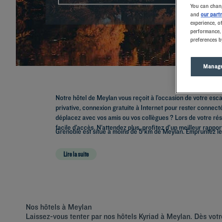
You can chang
and
our part
experience, o
performance, 
preferences b
Manage
Notre hôtel de Meylan vous reçoit à l’occasion de votre esca
privative, connexion gratuite à Internet pour rester connect
déplacez avec vos amis ou vos collègues ? Lors de votre rése
facile d’accès. N’attendez plus, profitez d’un meilleur rapp
Grenoble est situé à moins de 5 km de Meylan. Empruntez le t
Lire la suite
Nos hôtels à Meylan
Laissez-vous tenter par nos hôtels Kyriad à Meylan. Dès votre