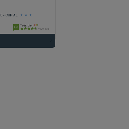
 - CURIAL
Très bien
4.3
4999 avis