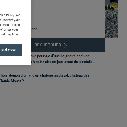
okie Policy. We
e, improve your
 evaluate their
Ajouter un code
e" or set your
 will be placed.
RECHERCHER
 and close
salle de bains privative pourvue d’une baignoire et d’une
ront s’amuser grâce à notre aire de jeux avant de s’installer
e bois, donjon d’un ancien château médiéval, château des
e Claude Monet ?