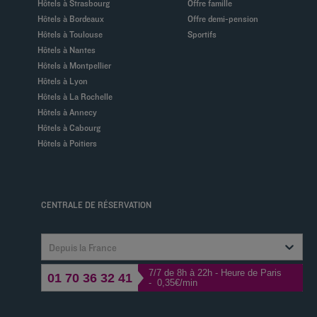
Hôtels à Strasbourg
Offre famille
Hôtels à Bordeaux
Offre demi-pension
Hôtels à Toulouse
Sportifs
Hôtels à Nantes
Hôtels à Montpellier
Hôtels à Lyon
Hôtels à La Rochelle
Hôtels à Annecy
Hôtels à Cabourg
Hôtels à Poitiers
CENTRALE DE RÉSERVATION
Depuis la France
7/7 de 8h à 22h - Heure de Paris
01 70 36 32 41
- 0,35€/min