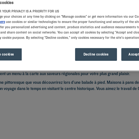
 cookies
 YOUR PRIVACY IS A PRIORITY FOR US
e your choices at any time by clicking on "Manage cookies" or get more information via our Co
ners
use cookies or similar technologies to ensure the proper functioning and security of the sit
ffer you personalized advertising and content, produce statistics and audience measurements to
and share content on social networks. You can accept all cookies by selecting "Accept and clos
y cookie purpose. By selecting "Decline cookies," only cookies necessary for the site's operation
 cookies
Decline cookies
Accept
terie haut de gamme et oreillers à mémoire de forme pour un sommeil de qualité, 
e, dégustez un petit déjeuner à volonté. Vous voyagez avec vos enfants ? Ils pour
nt un menu à la carte aux saveurs régionales pour votre plus grand plaisir.
arme pittoresque que vous découvrirez lors d’une balade à pied. Maisons à pans d
n voyage dans le temps en visitant le centre historique. Vous aimez le travail d