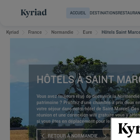
ACCUEIL
DESTINATIONS
RESTAURA
Kyriad
France
Normandie
Eure
Hôtels Saint Marc
HÔTELS À SAINT MAR
Vous avez toujours rêvé de découvrir la Normandie
patrimoine ? Profitez d’une chambre à prix doux en
votre séjour dans notre hôtel de Saint Marcel. Des
réunion et une connexion wifi gratuite vous y attend
si vous êtes en déplacement pour le business.
RETOUR À NORMANDIE