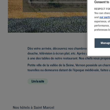
Consent to
RESPECT FOR
You can chang
and
our part
experience, o
performance, 
preferences b
Manage
Dès votre arrivée, découvrez nos chambres confortables : li
douche, télévision à écran plat, etc. Après une nuit reposant
à une des tables de notre restaurant. Nos chefs vous propose
Petite ville de la vallée de la Seine, Vernon possède un ch
tourelles ou demeures datant de l’époque médiévale, faites u
Lire la suite
Nos hôtels à Saint Marcel