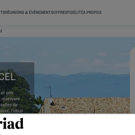
NTS
RÉUNIONS & ÉVÈNEMENTS
OFFRES
FIDÉLITÉ
A PROPOS
el
CEL
 et son
 réservant
 salles de
ent, l’idéal