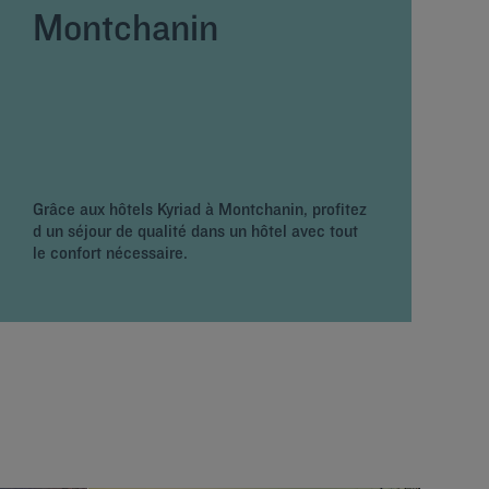
Montchanin
Grâce aux hôtels Kyriad à Montchanin, profitez
d un séjour de qualité dans un hôtel avec tout
le confort nécessaire.