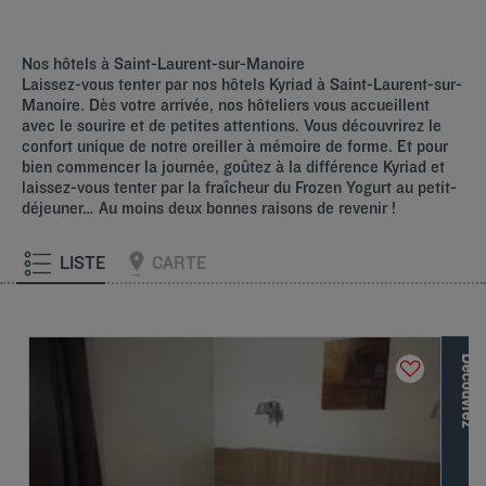
Nos hôtels à Saint-Laurent-sur-Manoire
Laissez-vous tenter par nos hôtels Kyriad à Saint-Laurent-sur-
Manoire. Dès votre arrivée, nos hôteliers vous accueillent
avec le sourire et de petites attentions. Vous découvrirez le
confort unique de notre oreiller à mémoire de forme. Et pour
bien commencer la journée, goûtez à la différence Kyriad et
laissez-vous tenter par la fraîcheur du Frozen Yogurt au petit-
déjeuner… Au moins deux bonnes raisons de revenir !
LISTE
CARTE
D
é
c
o
u
v
r
e
z
l
e
s
a
u
t
r
e
s
m
a
r
q
u
e
s
d
e
L
o
u
v
r
e
H
o
t
e
l
s
G
r
o
u