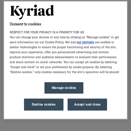
Navigate forward to interact with the calendar and select a date. Press t
Navigate backward to interact with th
Consent to cookies
RESPECT FOR YOUR PRIVACY IS A PRIORITY FOR US
You can change your choices at any time by clicking on "Manage cookies" or get
more information via our Cookie Policy. We and
our partners
use cookies or
similar technologies to ensure the proper functioning and security of the site,
RECHERCHER
improve your experience, offer you personalized advertising and content,
produce statistics and audience measurements to evaluate their performance,
and share content on social networks. You can accept all cookies by selecting
Ajouter un code
"Accept and close" or set your preferences by cookie purpose. By selecting
"Decline cookies," only cookies necessary for the site's operation will be placed.
Les animaux de compagnie sont les bienvenus dans notre hôtel de
Boulazac Isle Manoire en Dordogne. Notre hôtel dispose de nombreux
Manage cookies
services qui devraient vous séduire durant votre séjour, notamment
des chambres avec un lit king size, une literie de qualité et des
Périgueux est connue pour son magnifique patrimoine historique. Dès
oreillers à mémoire de forme, mais aussi une télévision à écran plat
votre arrivée, vous apercevrez la cathédrale Saint-Front. De style
Decline cookies
Accept and close
et une salle de bain privative. Le matin, dégustez un petit déjeuner à
byzantin, elle est classée au Patrimoine Mondial de l’UNESCO. Elle
volonté dans notre salle de restaurant ou sur la terrasse. Salades de
possède un magnifique cloître et des coupoles qui dominent
Lire la suite
fruits, charcuteries, formages, viennoiseries, pains et confitures, de
Périgueux. En vous baladant dans la vieille ville, vous
quoi régaler les gourmands.