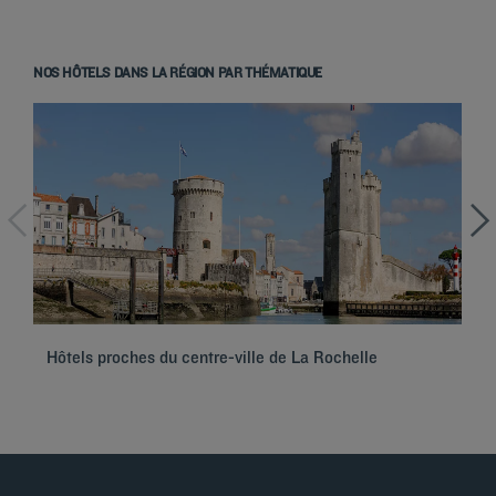
NOS HÔTELS DANS LA RÉGION PAR THÉMATIQUE
Hôtels à Paris
Hôtels à Marseille
Hôtels à Strasbourg
Hôtels à Bordeaux
Hôtels proches du centre-ville de La Rochelle
Hô
Hôtels à Toulouse
Hôtels à Nantes
Hôtels à Montpellier
Hôtels à Lyon
Hôtels à La Rochelle
Mentions légales
Hôtels à Annecy