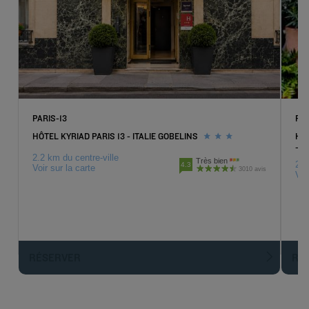
PARIS-13
PA
HÔTEL KYRIAD PARIS 13 - ITALIE GOBELINS
HÔT
- R
2.2 km du centre-ville
Très bien
2.4
4.3
Voir sur la carte
3010 avis
Voi
RÉSERVER
R