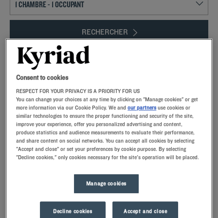
RECHERCHER
Consent to cookies
Ajouter un code
RESPECT FOR YOUR PRIVACY IS A PRIORITY FOR US
You can change your choices at any time by clicking on "Manage cookies" or get
more information via our Cookie Policy. We and
our partners
use cookies or
similar technologies to ensure the proper functioning and security of the site,
Visiter une ville aussi riche que
Paris
demande que l’on y reste plusieurs jours.
improve your experience, offer you personalized advertising and content,
Monuments, musées, parcs, places, les découvertes sont nombreuses dans la
produce statistics and audience measurements to evaluate their performance,
plus belle ville du monde. Les visiteurs se rendent par milliers chaque année
and share content on social networks. You can accept all cookies by selecting
"Accept and close" or set your preferences by cookie purpose. By selecting
en Île-de-France pour voir les merveilles qu’offre la capitale. Un tel patrimoine
"Decline cookies," only cookies necessary for the site's operation will be placed.
nécessite une visite sur plusieurs jours, alors où se loger à Paris ? Bénéficiez
d’une expérience au meilleur rapport qualité-prix en réservant dans un hôtel 3
étoiles à Paris.
Manage cookies
Decline cookies
Accept and close