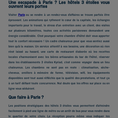
Une escapade à Paris ? Les hôtels 3 étoiles vous
ouvrent leurs portes
Visiter
Paris
ou se rendre à un rendez-vous d’affaires se trouve parfois être
éprouvant. Les animations qui rythment le cœur de la capitale, les échanges
importants pour le travail, le stress d’un entretien avec un client, des visites
sur plusieurs kilomètres, toutes ces activités parisiennes demandent une
énergie considérable. C’est pourquoi votre chambre d’hôtel doit vous apporter
tout le confort nécessaire ! Un cadre chaleureux pour que vous sentiez aussi
bien qu’à la maison. Un service attentif à vos besoins, une décoration où rien
n’est laissé au hasard, une carte de restaurant élaborée où les recettes
locales s’harmonisent avec les bières artisanales du bar de l’hôtel, réserver
dans les établissements 3 étoiles Kyriad, c’est comme voyager dans un lieu
chaleureux. Les chambres ne sont pas en reste : climatisation, sèche-
cheveux, oreillers à mémoire de forme, télévision, wifi, les équipements
disponibles sont tout aussi réfléchis que la qualité des prestations, et tout ça
à un tarif défiant toute concurrence. Nul doute que les offres sur place ou en
ligne vous séduiront.
Que faire à Paris ?
Les positions stratégiques des hôtels 3 étoiles vous permettent d’atteindre
facilement à pied une ligne de métro ou un arrêt de bus pour vous rendre dans
le quartier de votre choix. La réception pourra même vous indiquer les