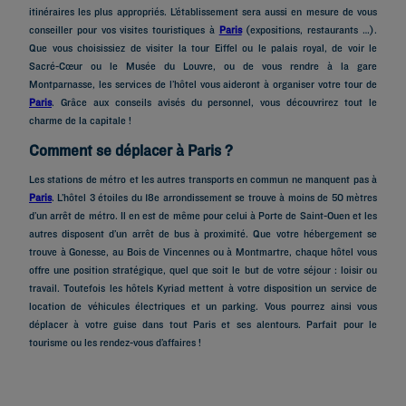
itinéraires les plus appropriés. L’établissement sera aussi en mesure de vous
conseiller pour vos visites touristiques à
Paris
(expositions, restaurants …).
Que vous choisissiez de visiter la tour Eiffel ou le palais royal, de voir le
Sacré-Cœur ou le Musée du Louvre, ou de vous rendre à la gare
Montparnasse, les services de l’hôtel vous aideront à organiser votre tour de
Paris
. Grâce aux conseils avisés du personnel, vous découvrirez tout le
charme de la capitale !
Comment se déplacer à Paris ?
Les stations de métro et les autres transports en commun ne manquent pas à
Paris
. L’hôtel 3 étoiles du 18e arrondissement se trouve à moins de 50 mètres
d’un arrêt de métro. Il en est de même pour celui à Porte de Saint-Ouen et les
autres disposent d’un arrêt de bus à proximité. Que votre hébergement se
trouve à Gonesse, au Bois de Vincennes ou à Montmartre, chaque hôtel vous
offre une position stratégique, quel que soit le but de votre séjour : loisir ou
Hôtels à Paris
travail. Toutefois les hôtels Kyriad mettent à votre disposition un service de
Hôtels à Marseille
location de véhicules électriques et un parking. Vous pourrez ainsi vous
déplacer à votre guise dans tout Paris et ses alentours. Parfait pour le
Hôtels à Strasbourg
tourisme ou les rendez-vous d’affaires !
Hôtels à Bordeaux
Hôtels à Toulouse
Hôtels à Nantes
Hôtels à Montpellier