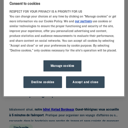
Consent to cookies
RESPECT FOR YOUR PRIVACY IS A PRIORITY FOR US
You can change your choices at any time by clicking on "Manage cookies" or get
RECHERCHER
more information via our Cookie Policy. We and
our partners
use cookies or
similar technologies to ensure the proper functioning and security of the site,
improve your experience, offer you personalized advertising and content,
produce statistics and audience measurements to evaluate their performance,
and share content on social networks. You can accept all cookies by selecting
"Accept and close" or set your preferences by cookie purpose. By selecting
"Decline cookies," only cookies necessary for the site's operation will be placed.
Ajouter un code
Manage cookies
Vous vous rendez à Bordeaux en avion ? Séjournez dans l’un de nos
hôtels
Kyriad proches de l’aéroport de Bordeaux-Mérignac
et découvrez notre
Decline cookies
Accept and close
excellent rapport qualité-prix.
Situation privilégiée près de Bordeaux
Idéalement situé,
notre
hôtel Kyriad Bordeaux
Ouest-Mérignac vous accueille
à 5 minutes de l’aéroport
. Pratique pour organiser son voyage d’affaires ou son
escapade dans le bordelais sans perdre de temps et sans crainte de manquer
son vol ! Si vous désirez
découvrir les lieux incontournables de Bordeaux
entre
Lire la suite