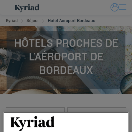
Kyriad
Séjour
Hotel Aeroport Bordeaux
HÔTELS PROCHES DE
L’AÉROPORT DE
BORDEAUX
Navigate forward to interact with the calendar and select a date. Press t
Navigate backward to interact with th