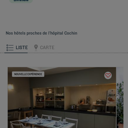
établissement vous permet d’
optimiser votre séjour
.
Le bus 83 vous conduira
de votre chambre d’hôtel à l’hôpital Cochin en 10 minutes
. Pour vos
déplacements dans la capi
Nos hôtels proches de l’hôpital Cochin
LISTE
CARTE
NOUVELLE EXPÉRIENCE