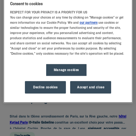
Consent to cookies
RESPECT FOR YOUR PRIVACY IS A PRIORITY FOR US
You can change your choices at any time by clicking on "Manage cookies" or get
RECHERCHER
more information via our Cookie Policy. We and
our partners
use cookies or
similar technologies to ensure the proper functioning and security of the site,
improve your experience, offer you personalized advertising and content,
produce statistics and audience measurements to evaluate their performance,
and share content on social networks. You can accept all cookies by selecting
"Accept and close" or set your preferences by cookie purpose. By selecting
"Decline cookies," only cookies necessary for the site's operation will be placed.
Ajouter un code
Manage cookies
Vous cherchez un hébergement proche de l’hôpital Cochin à Paris ? Optez
pour
l’emplacement idéal de nos hôtels Kyriad situés sur la Rive gauche
de la
Decline cookies
Accept and close
capitale et découvrez nos services 3 étoiles.
Situation privilégiée à Paris
Situé dans le 13ème arrondissement de Paris, sur la Rive gauche, notre
hôtel
Kyriad Paris
13-Italie Gobelins
constitue un excellent choix pour votre passage
à l'hôpital Cochin. Proche de la gare de Lyon,
aisément accessible
par
l'aéroport d’Orly et le périphérique si vous venez en voiture, notre
Lire la suite