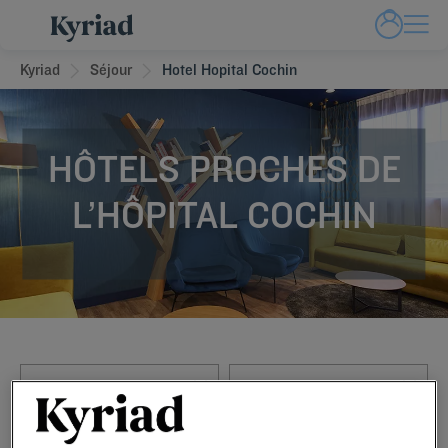
Kyriad
Séjour
Hotel Hopital Cochin
HÔTELS PROCHES DE
L’HÔPITAL COCHIN
Navigate forward to interact with the calendar and select a date. Press t
Navigate backward to interact with th