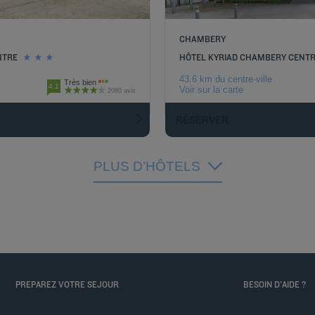
CHAMBERY
NTRE
HÔTEL KYRIAD CHAMBERY CENTRE
43.6 km du centre-ville
Très bien
4.1
Voir sur la carte
2080 avis
RÉSERVER
PLUS D’HÔTELS
PREPAREZ VOTRE SEJOUR
BESOIN D'AIDE ?