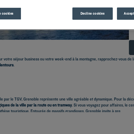
 cookies
Decline cookies
Accept
ur votre séjour business ou votre week-end à la montagne, rapprochez-vous de 
alentours
.
le par le TGV, Grenoble représente une ville agréable et dynamique. Pour la déco
iques de la ville par la route ou en tramway
. Si vous voyagez pour affaires, le c
hèse touristique. Entourée de massifs grandioses, Grenoble invite à pre