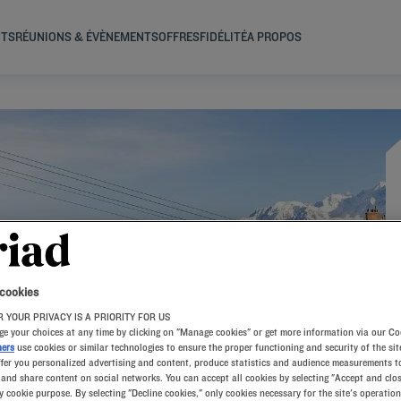
NTS
RÉUNIONS & ÉVÈNEMENTS
OFFRES
FIDÉLITÉ
A PROPOS
 LA
 cookies
 YOUR PRIVACY IS A PRIORITY FOR US
e your choices at any time by clicking on "Manage cookies" or get more information via our Co
ners
use cookies or similar technologies to ensure the proper functioning and security of the sit
ffer you personalized advertising and content, produce statistics and audience measurements to
and share content on social networks. You can accept all cookies by selecting "Accept and clos
y cookie purpose. By selecting "Decline cookies," only cookies necessary for the site's operation