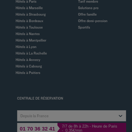
Hôtels à Paris
Tarif membre
Hôtels à Marseille
Solutions pro
Hôtels à Strasbourg
Offre famille
Hôtels à Bordeaux
Offre demi-pension
Hôtels à Toulouse
Sportifs
Hôtels à Nantes
Hôtels à Montpellier
Hôtels à Lyon
Hôtels à La Rochelle
Hôtels à Annecy
Hôtels à Cabourg
Hôtels à Poitiers
CENTRALE DE RÉSERVATION
Depuis la France
7/7 de 8h à 22h - Heure de Paris
01 70 36 32 41
- 0,35€/min