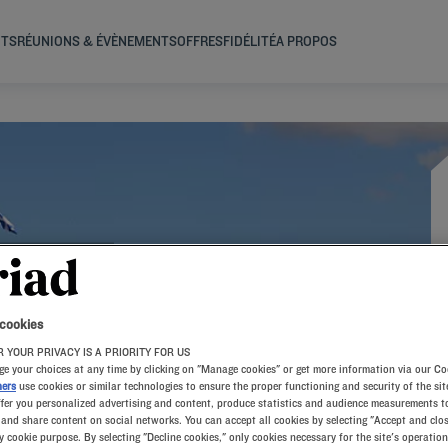
NTS
RÉUNIONS & ÉVÈNEMENTS
OFFRES
FIDÉLITÉ
A PROPOS
 cookies
 YOUR PRIVACY IS A PRIORITY FOR US
e your choices at any time by clicking on "Manage cookies" or get more information via our Co
ners
use cookies or similar technologies to ensure the proper functioning and security of the sit
ffer you personalized advertising and content, produce statistics and audience measurements to
and share content on social networks. You can accept all cookies by selecting "Accept and clos
y cookie purpose. By selecting "Decline cookies," only cookies necessary for the site's operation