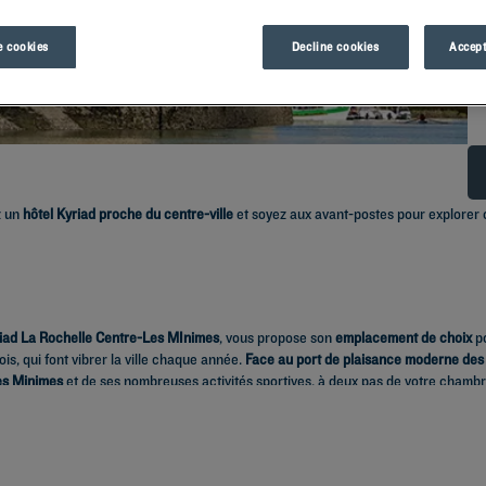
 cookies
Decline cookies
Accept
z un
hôtel Kyriad proche du centre-ville
et soyez aux avant-postes pour explorer 
riad La Rochelle Centre-Les MInimes
, vous propose son
emplacement de choix
po
s, qui font vibrer la ville chaque année.
Face au port de plaisance moderne des 
es Minimes
et de ses nombreuses activités sportives, à deux pas de votre chambr