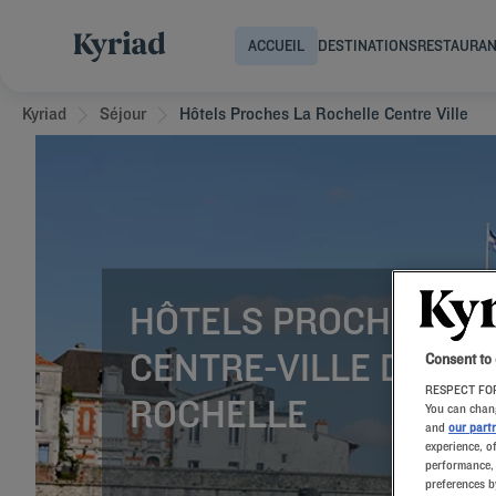
ACCUEIL
DESTINATIONS
RESTAURA
Kyriad
Séjour
Hôtels Proches La Rochelle Centre Ville
HÔTELS PROCHES DU
CENTRE-VILLE DE LA
Consent to
RESPECT FOR
ROCHELLE
You can chang
and
our part
experience, o
performance, 
preferences b