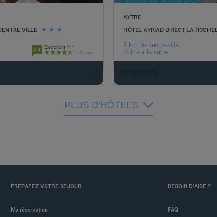
AYTRE
CENTRE VILLE
HÔTEL KYRIAD DIRECT LA ROCHEL
5 km du centre-ville
Excellent
4.4
Voir sur la carte
2976 avis
RÉSERVER
PLUS D’HÔTELS
PREPAREZ VOTRE SEJOUR
BESOIN D'AIDE ?
Ma réservation
FAQ