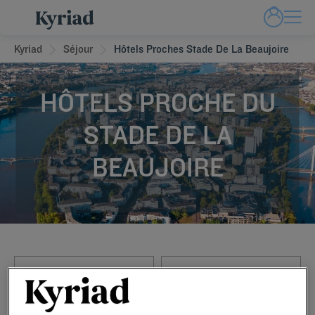
Kyriad
Séjour
Hôtels Proches Stade De La Beaujoire
HÔTELS PROCHE DU
STADE DE LA
BEAUJOIRE
Navigate forward to interact with the calendar and select a date. Press t
Navigate backward to interact with th