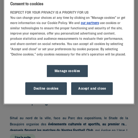
Consent to cookies
RESPECT FOR YOUR PRIVACY IS A PRIORITY FOR US
You can change your choices at any time by clicking on "Manage cookies" or get
RECHERCHER
more information via our Cookie Policy. We and
our partners
use cookies or
similar technologies to ensure the proper functioning and security of the site,
improve your experience, offer you personalized advertising and content,
produce statistics and audience measurements to evaluate their performance,
and share content on social networks. You can accept all cookies by selecting
"Accept and close" or set your preferences by cookie purpose. By selecting
"Decline cookies," only cookies necessary for the site's operation will be placed.
Ajouter un code
Manage cookies
En quête d’un hôtel confortable proche du stade de la Beaujoire ? Installez-
vous dans
l’un de nos hôtels Kyriad de Nantes, idéalement situé pour assister
Decline cookies
Accept and close
à un événement sportif ou visiter la Cité des Ducs
.
Situation privilégiée à Nantes
Situé au nord de la ville, face au Parc des expositions, le Stade de la
Beaujoire organise des
événements culturels et sportifs, au premier rang
desquels figurent les matches du Nantes Football Club
, qui évolue en LIgue 1.
Pour vibrer en tribune après votre journée de rendez-vous professionnels ou
Lire la suite