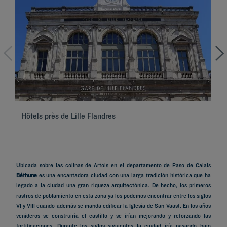
Hôtels près de Lille Flandres
Hô
Ubicada sobre las colinas de Artois en el departamento de Paso de Calais
Béthune
es una encantadora ciudad con una larga tradición histórica que ha
legado a la ciudad una gran riqueza arquitectónica. De hecho, los primeros
rastros de poblamiento en esta zona ya los podemos encontrar entre los siglos
VI y VIII cuando además se manda edificar la Iglesia de San Vaast. En los años
venideros se construiría el castillo y se irían mejorando y reforzando las
fortificaciones. Durante los siglos siguientes la ciudad iría pasando bajo