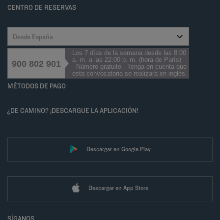
CENTRO DE RESERVAS
Desde España
Los 7 días de la semana desde las 8:00
a. m. a las 22:00 p. m. (hora de París)
900 802 901
- Número gratuito - Tenga en cuenta que
esta convocatoria se realizará en inglés.
MÉTODOS DE PAGO
¿DE CAMINO? ¡DESCARGUE LA APLICACIÓN!
Descargar en Google Play
Descargar en App Store
SÍGANOS