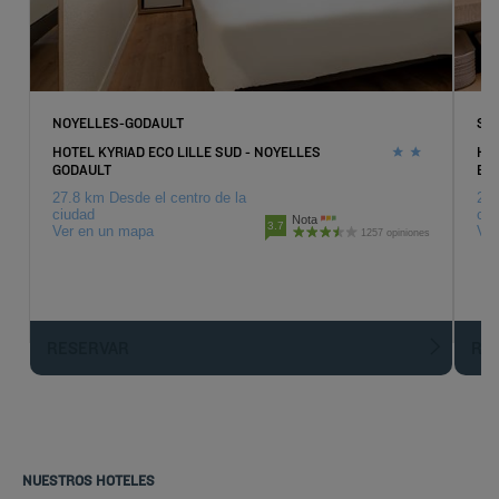
NOYELLES-GODAULT
SA
HOTEL KYRIAD ECO LILLE SUD - NOYELLES
HOT
GODAULT
BL
27.8 km Desde el centro de la
28.
ciudad
ciu
Nota
3.7
Ver en un mapa
Ver
1257 opiniones
RESERVAR
R
NUESTROS HOTELES