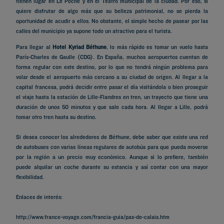
tienen lugar en Le Poche y en el Teatro municipal de la ciudad. Por eso, si
quiere disfrutar de algo más que su belleza patrimonial, no se pierda la
oportunidad de acudir a ellos. No obstante, el simple hecho de pasear por las
calles del municipio ya supone todo un atractivo para el turista.
Para llegar al
Hotel Kyriad Béthune
, lo más rápido es tomar un vuelo hasta
París-Charles de Gaulle (CDG). En España, muchos aeropuertos cuentan de
forma regular con este destino, por lo que no tendrá ningún problema para
volar desde el aeropuerto más cercano a su ciudad de origen. Al llegar a la
capital francesa, podrá decidir entre pasar el día visitándola o bien proseguir
el viaje hasta la estación de Lille-Flandres en tren, un trayecto que tiene una
duración de unos 50 minutos y que sale cada hora. Al llegar a Lille, podrá
tomar otro tren hasta su destino.
Si desea conocer los alrededores de Béthune, debe saber que existe una red
de autobuses con varias líneas regulares de autobús para que pueda moverse
por la región a un precio muy económico. Aunque si lo prefiere, también
puede alquilar un coche durante su estancia y así contar con una mayor
flexibilidad.
Enlaces de interés:
http://www.france-voyage.com/francia-guia/pas-de-calais.htm