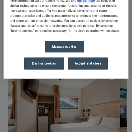
more information via our Cookie Policy. We and
our partners
use cookies or
una sonrisa y pequeños detalles llenos de
similar technologies to ensure the proper functioning and security of the site,
significado.Descubrirá la comodidad exclusiva de nuestra
improve your experience, offer you personalized advertising and content,
almohada de espuma con memoria de forma.Y, para empezar
produce statistics and audience measurements to evaluate their performance,
el día con buen pie, podrá experimentar la diferencia de
and share content on social networks. You can accept all cookies by selecting
"Accept and close" or set your preferences by cookie purpose. By selecting
alojarse en un Kyriad.Mímese con un yogurt helado para
"Decline cookies," only cookies necessary for the site's operation will be placed.
desayunar… ¡Y ya tendrá dos buenas razones para volver!
LISTA
MAPA
Manage cookies
Decline cookies
Accept and close