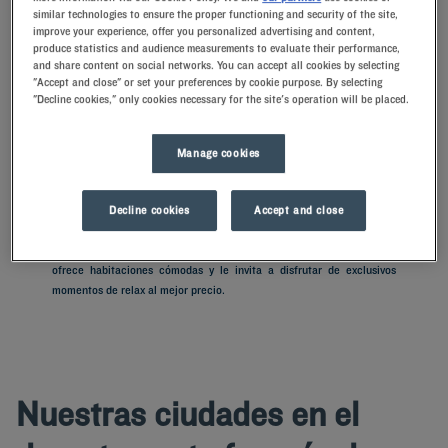
similar technologies to ensure the proper functioning and security of the site,
improve your experience, offer you personalized advertising and content,
produce statistics and audience measurements to evaluate their performance,
Navigate forward to interact with the calendar and select a date. Press t
Navigate backward to interact with th
and share content on social networks. You can accept all cookies by selecting
"Accept and close" or set your preferences by cookie purpose. By selecting
"Decline cookies," only cookies necessary for the site's operation will be placed.
ENCONTRAR UN HOTEL
Manage cookies
Añadir un código especial
Decline cookies
Accept and close
¿Tiene previsto visitar Paso de Calais y busca un hotel? Kyriad le
ofrece habitaciones cómodas y le invita a disfrutar de exclusivos
momentos de relax al mejor precio.
Nuestras ciudades en el