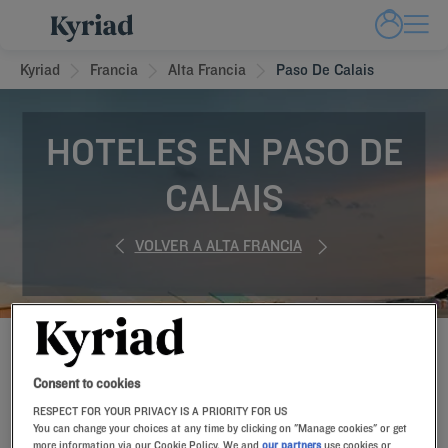
Kyriad
Francia
Alta Francia
Paso De Calais
HOTELES EN PASO DE
CALAIS
VOLVER A ALTA FRANCIA
RESERVE AHORA EN NUESTROS HOTELES KYRIAD
Consent to cookies
RESPECT FOR YOUR PRIVACY IS A PRIORITY FOR US
You can change your choices at any time by clicking on "Manage cookies" or get
more information via our Cookie Policy. We and
our partners
use cookies or