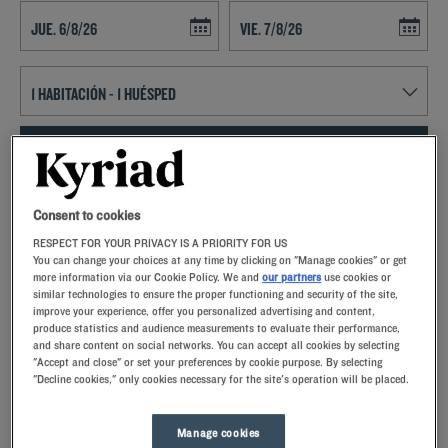
Navigate forward to interact with the calendar and select a date. Press t
Navigate backward to interact with th
ENCONTRAR UN HOTEL
Añadir un código especial
Consent to cookies
RESPECT FOR YOUR PRIVACY IS A PRIORITY FOR US
Enamórese de la magnífica ciudad, de sus gentes y de su Fiesta de las
You can change your choices at any time by clicking on "Manage cookies" or get
Luces gracias a la perfecta ubicación de los Hoteles Kyriad en
more information via our Cookie Policy. We and
our partners
use cookies or
Lormont
similar technologies to ensure the proper functioning and security of the site,
improve your experience, offer you personalized advertising and content,
produce statistics and audience measurements to evaluate their performance,
and share content on social networks. You can accept all cookies by selecting
"Accept and close" or set your preferences by cookie purpose. By selecting
"Decline cookies," only cookies necessary for the site's operation will be placed.
Nuestros hoteles en Lormont
Permítase un capricho y pruebe nuestros hoteles Kyriad en
Manage cookies
Lormont. A su llegada, nuestros empleados lo recibirán con