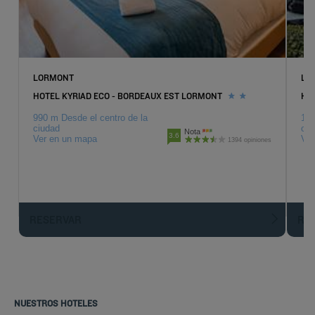
LORMONT
LO
HOTEL KYRIAD ECO - BORDEAUX EST LORMONT
HO
990 m Desde el centro de la
1.6
ciudad
ciu
Nota
3.6
Ver en un mapa
Ver
1394 opiniones
RESERVAR
R
NUESTROS HOTELES