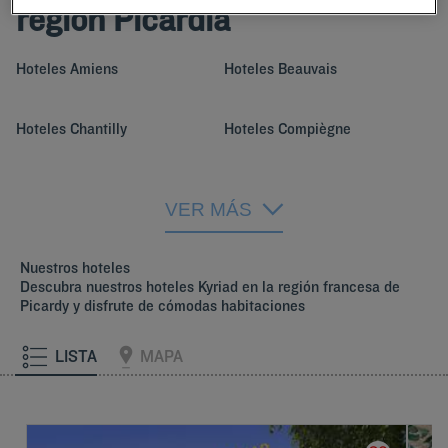
región Picardía
Hoteles
Amiens
Hoteles
Beauvais
Hoteles
Chantilly
Hoteles
Compiègne
Hoteles
Crépy-en-Valois
Hoteles
Laón
VER MÁS
Hoteles
Péronne
Hoteles
San Quentin
Nuestros hoteles
Descubra nuestros hoteles Kyriad en la región francesa de
Picardy y disfrute de cómodas habitaciones
LISTA
MAPA