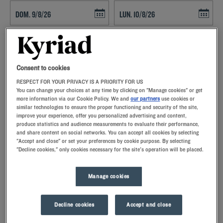
Navigate forward to interact with the calendar and select a date. Press t
Navigate backward to interact with th
Consent to cookies
ENCONTRAR UN HOTEL
RESPECT FOR YOUR PRIVACY IS A PRIORITY FOR US
You can change your choices at any time by clicking on "Manage cookies" or get
more information via our Cookie Policy. We and
our partners
use cookies or
Añadir un código especial
similar technologies to ensure the proper functioning and security of the site,
improve your experience, offer you personalized advertising and content,
Reserve su habitación en el hotel Kyriad en Picardía y disfrute de
produce statistics and audience measurements to evaluate their performance,
nuestros servicios y ventajas Aproveche su estancia en uno de
and share content on social networks. You can accept all cookies by selecting
nuestros hoteles para descubrir la región
"Accept and close" or set your preferences by cookie purpose. By selecting
"Decline cookies," only cookies necessary for the site's operation will be placed.
Manage cookies
Picardía
Nuestras ciudades de la
Decline cookies
Accept and close