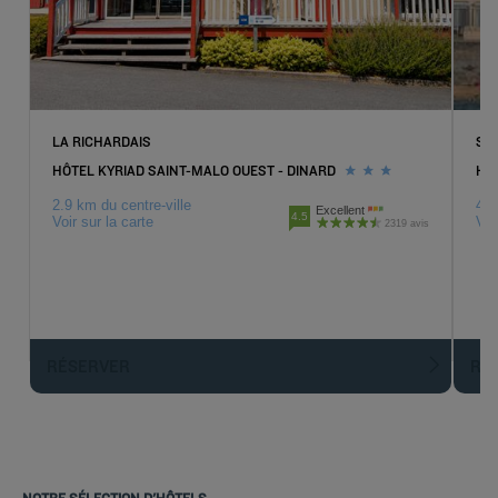
LA RICHARDAIS
ST
HÔTEL KYRIAD SAINT-MALO OUEST - DINARD
HÔ
2.9 km du centre-ville
4.3
Excellent
4.5
Voir sur la carte
Voi
2319 avis
RÉSERVER
R