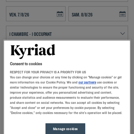
Navigate forward to interact with the calendar and select a date. Press t
Navigate backward to interact with th
RECHERCHER
Consent to cookies
Ajouter un code
RESPECT FOR YOUR PRIVACY IS A PRIORITY FOR US
You can change your choices at any time by clicking on "Manage cookies" or get
Située en Ille-et-Vilaine, à l'extrémité est de la Bretagne, la ville de
more information via our Cookie Policy. We and
our partners
use cookies or
Dinard est riche d’un patrimoine balnéaire remarquable. Lors d’une
similar technologies to ensure the proper functioning and security of the site,
sortie improvisée, on pourra remarquer la maison du Prince Noir qui
improve your experience, offer you personalized advertising and content,
est inscrite aux Monuments historiques ou apercevoir au loin le fort
Lire la suite
produce statistics and audience measurements to evaluate their performance,
de l’île Harbour. Voyager en Bretagne c’est profiter du bord de mer
and share content on social networks. You can accept all cookies by selecting
"Accept and close" or set your preferences by cookie purpose. By selecting
pour y découvrir une des nombreuses plages idylliques qui bordent la
"Decline cookies," only cookies necessary for the site's operation will be placed.
Manche. La plage de l’Écluse, la plage du Prieuré ou bien encore la
plage Saint Enogat vous attendent à Dinard. Vous serez alors à
quelques encablures seulement, du centre-ville féérique de Saint-
Manage cookies
Nos hôtels à Dinard
Malo, chargé d’histoire et comptant de nombreuses spécialités