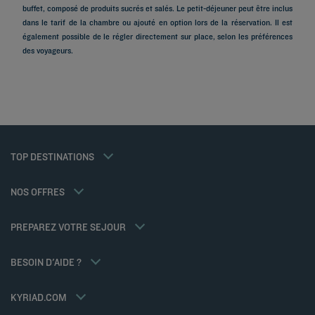
buffet, composé de produits sucrés et salés. Le petit-déjeuner peut être inclus
Hôtels à Paris
dans le tarif de la chambre ou ajouté en option lors de la réservation. Il est
Hôtels à Marseille
également possible de le régler directement sur place, selon les préférences
Hôtels à Strasbourg
des voyageurs.
Hôtels à Bordeaux
Hôtels à Toulouse
Hôtels à Nantes
Hôtels à Montpellier
Hôtels à Lyon
Hôtels à La Rochelle
Mentions légales
Hôtels à Annecy
Tarif membre
TOP DESTINATIONS
Politique des données personnelles
Hôtels à Cabourg
Solutions pro
Politique d'utilisation des cookies
Ma réservation
Hôtels à Poitiers
Offre famille
Conditions générales d'utilisation Flavours Instant Benefit
Réunions et événements
NOS OFFRES
Offre demi-pension
Conditions générales de vente
Hôtels et Inspirations
Sportifs
Conditions générales d'utilisation
Kyriad Direct
PREPAREZ VOTRE SEJOUR
Politiques de taxes
Nos Standards de Développement Durable
Espace carrière
Politique animaux de compagnie
BESOIN D'AIDE ?
Louvre Hotels Group
FAQ
Jin Jiang International
Contactez-nous
Déclaration d'accessibilité
KYRIAD.COM