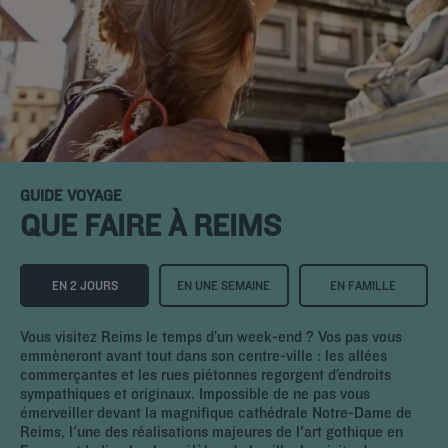
GUIDE VOYAGE
QUE FAIRE À REIMS
EN 2 JOURS
EN UNE SEMAINE
EN FAMILLE
Vous visitez Reims le temps d’un week-end ? Vos pas vous
emmèneront avant tout dans son centre-ville : les allées
commerçantes et les rues piétonnes regorgent d’endroits
sympathiques et originaux. Impossible de ne pas vous
émerveiller devant la magnifique cathédrale Notre-Dame de
Reims, l'une des réalisations majeures de l'art gothique en