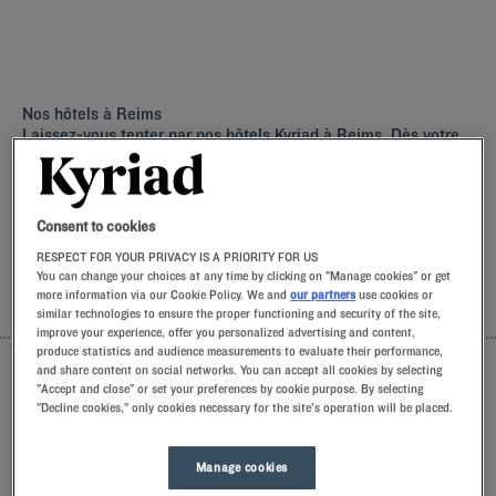
Nos hôtels à Reims
Laissez-vous tenter par nos hôtels Kyriad à Reims. Dès votre
arrivée, nos hôteliers vous accueillent avec le sourire et de
petites attentions. Vous découvrirez le confort unique de notre
oreiller à mémoire de forme. Et pour bien commencer la
journée, goûtez à la différence Kyriad et laissez-vous tenter
Consent to cookies
par la fraîcheur du Frozen Yogurt au petit-déjeuner… Au moins
RESPECT FOR YOUR PRIVACY IS A PRIORITY FOR US
deux bonnes raisons de revenir !
You can change your choices at any time by clicking on "Manage cookies" or get
more information via our Cookie Policy. We and
our partners
use cookies or
LISTE
CARTE
similar technologies to ensure the proper functioning and security of the site,
improve your experience, offer you personalized advertising and content,
produce statistics and audience measurements to evaluate their performance,
and share content on social networks. You can accept all cookies by selecting
"Accept and close" or set your preferences by cookie purpose. By selecting
"Decline cookies," only cookies necessary for the site's operation will be placed.
Manage cookies