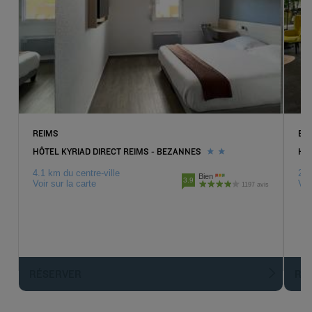
REIMS
EP
HÔTEL KYRIAD DIRECT REIMS - BEZANNES
HÔ
4.1 km du centre-ville
23.
Bien
3.9
Voir sur la carte
Voi
1197 avis
RÉSERVER
R