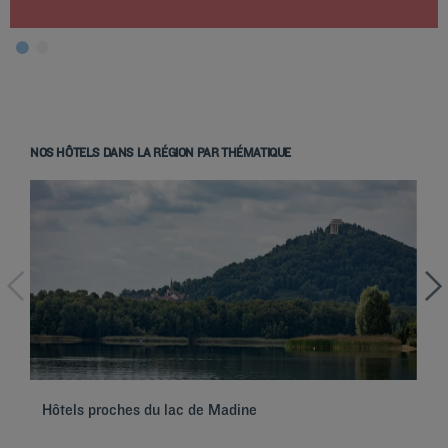
NOS HÔTELS DANS LA RÉGION PAR THÉMATIQUE
Hôtels à Paris
Hôtels à Marseille
Hôtels à Strasbourg
Hôtels à Bordeaux
Hôtels proches du lac de Madine
Hô
Hôtels à Toulouse
Hôtels à Nantes