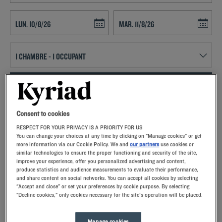
Navigate forward to interact with the calendar and select a date. Press t
Navigate backward to interact with th
RECHERCHER
Ajouter un code
Consent to cookies
RESPECT FOR YOUR PRIVACY IS A PRIORITY FOR US
N’attendez plus, réservez dès à présent votre séjour dans notre hôtel
You can change your choices at any time by clicking on "Manage cookies" or get
de Tinqueux afin de profiter d’une chambre au meilleur rapport qualité
more information via our Cookie Policy. We and
our partners
use cookies or
prix. Dès votre arrivée, profitez de nos services en stationnant votre
similar technologies to ensure the proper functioning and security of the site,
véhicule dans notre parking. Dans votre chambre, vous découvrirez
Durant votre séjour, visitez Reims et rendez-vous devant sa
improve your experience, offer you personalized advertising and content,
une télévision à écran plat, une literie haut de gamme, une salle de
produce statistics and audience measurements to evaluate their performance,
magnifique cathédrale, inscrite au patrimoine de l’UNESCO. Puis de
and share content on social networks. You can accept all cookies by selecting
bain privative et des oreillers à mémoire de forme. Vous avez envie de
départ de votre visite, c’est un joyau de l’art gothi
"Accept and close" or set your preferences by cookie purpose. By selecting
découvrir le patrimoine local ? Réservez votre excursion auprès de la
Lire la suite
"Decline cookies," only cookies necessary for the site's operation will be placed.
réception de notre établissement. Vous pourrez également explorer
les villes voisines, comme
Reims
, connue pour sa célèbre cathédrale.
Manage cookies