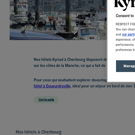
Consent to
RESPECT FOR
You can chang
and
our part
experience, o
performance, 
preferences b
Nos hôtels Kyriad à Cherbourg disposent de chambres conforta
sur les côtes de la Manche, ce qui a fait de Cherbourg une 
Manage
Pour ceux qui souhaitent explorer davantage la belle région
hôtel à Equeurdreville
, idéal pour un séjour en bord de me
Lire la suite
Nos hôtels à Cherbourg