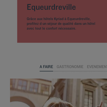
Equeurdreville
Grâce aux hôtels Kyriad à Equeurdreville,
profitez d un séjour de qualité dans un hôtel
avec tout le confort nécessaire.
A FAIRE
GASTRONOMIE
EVENEMEN