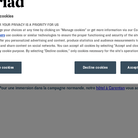
 cookies
 YOUR PRIVACY IS A PRIORITY FOR US
e your choices at any time by clicking on "Manage cookies" or get more information via our Co
ners
use cookies or similar technologies to ensure the proper functioning and security of the sit
ffer you personalized advertising and content, produce statistics and audience measurements to
and share content on social networks. You can accept all cookies by selecting "Accept and clos
y cookie purpose. By selecting "Decline cookies," only cookies necessary for the site's operation
bles avec vue mer, d’un restaurant avec terrasse, de salles de réunions et d’un p
base navale très importante que vous pourrez visiter à pied depuis votre héberge
 cookies
Decline cookies
Accept
 normande, les alentours de Cherbourg offrent plusieurs options d'hébergement 
r. Pour une immersion dans la campagne normande, notre
hôtel à Carentan
vous ac