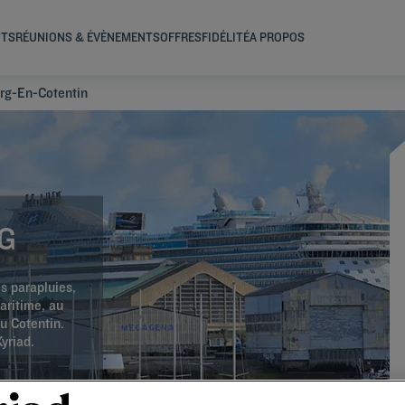
NTS
RÉUNIONS & ÉVÈNEMENTS
OFFRES
FIDÉLITÉ
A PROPOS
rg-En-Cotentin
G
s parapluies,
aritime, au
u Cotentin.
yriad.