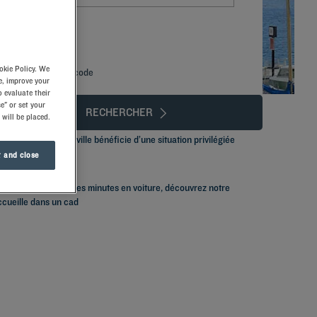
okie Policy. We
Ajouter un code
e, improve your
 evaluate their
e" or set your
RECHERCHER
 will be placed.
arking privé. La ville bénéficie d’une situation privilégiée
ment Kyriad.
 and close
de qualité. À quelques minutes en voiture, découvrez notre
cueille dans un cad