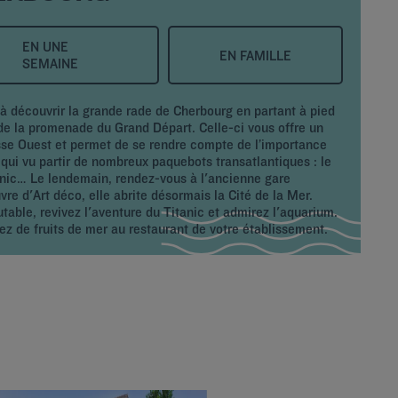
EN UNE
EN FAMILLE
SEMAINE
à découvrir la grande rade de Cherbourg en partant à pied
 de la promenade du Grand Départ. Celle-ci vous offre un
asse Ouest et permet de se rendre compte de l’importance
 qui vu partir de nombreux paquebots transatlantiques : le
anic… Le lendemain, rendez-vous à l'ancienne gare
e d'Art déco, elle abrite désormais la Cité de la Mer.
able, revivez l'aventure du Titanic et admirez l'aquarium.
nez de fruits de mer au restaurant de votre établissement.