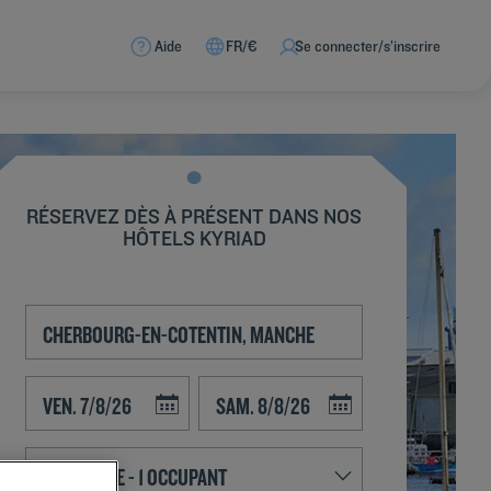
Aide
FR/€
Se connecter/s’inscrire
RÉSERVEZ DÈS À PRÉSENT DANS NOS
HÔTELS KYRIAD
Navigate forward to interact with the calendar and select a date. Press t
Navigate backward to interact with the calend