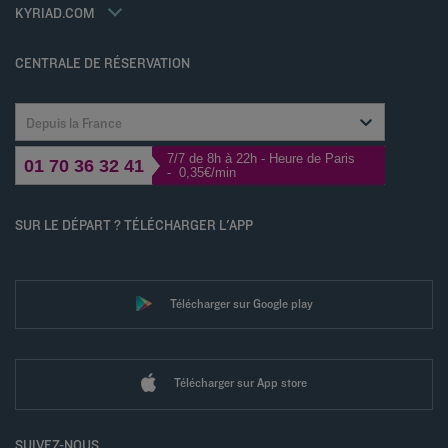
Déclaration d'accessibilité
KYRIAD.COM
Gérer les cookies
CENTRALE DE RÉSERVATION
Depuis la France
7/7 de 8h à 22h - Heure de Paris
01 70 36 32 41
- 0,35€/min
SUR LE DÉPART ? TÉLÉCHARGER L'APP
Télécharger sur Google play
Télécharger sur App store
SUIVEZ-NOUS