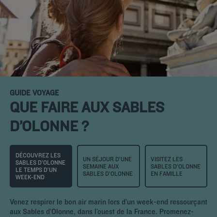
GUIDE VOYAGE
QUE FAIRE AUX SABLES
D’OLONNE ?
DÉCOUVREZ LES
UN SÉJOUR D’UNE
VISITEZ LES
SABLES D’OLONNE
SEMAINE AUX
SABLES D’OLONNE
LE TEMPS D’UN
SABLES D’OLONNE
EN FAMILLE
WEEK-END
Venez respirer le bon air marin lors d’un week-end ressourçant
aux Sables d’Olonne, dans l’ouest de la France. Promenez-