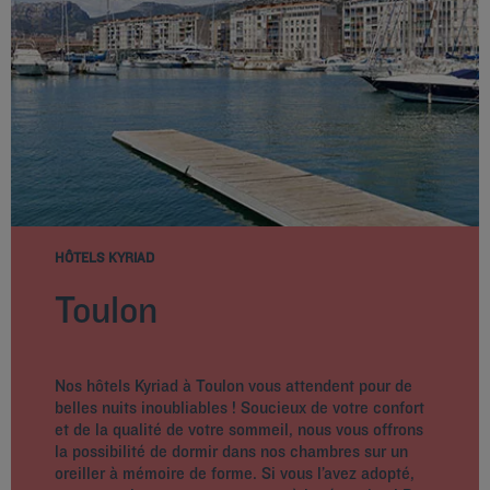
HÔTELS KYRIAD
Toulon
Nos hôtels Kyriad à Toulon vous attendent pour de
belles nuits inoubliables ! Soucieux de votre confort
et de la qualité de votre sommeil, nous vous offrons
la possibilité de dormir dans nos chambres sur un
oreiller à mémoire de forme. Si vous l’avez adopté,