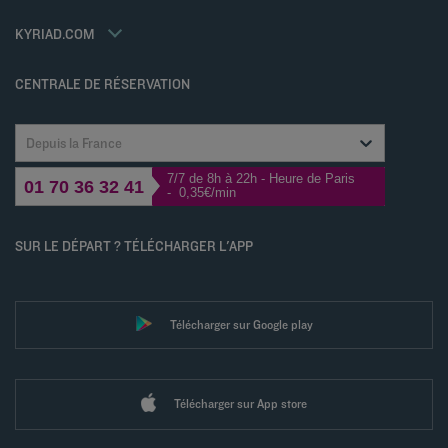
Jin Jiang International
Contactez-nous
Déclaration d'accessibilité
KYRIAD.COM
Gérer les cookies
CENTRALE DE RÉSERVATION
Depuis la France
7/7 de 8h à 22h - Heure de Paris
01 70 36 32 41
- 0,35€/min
SUR LE DÉPART ? TÉLÉCHARGER L'APP
Télécharger sur Google play
Télécharger sur App store