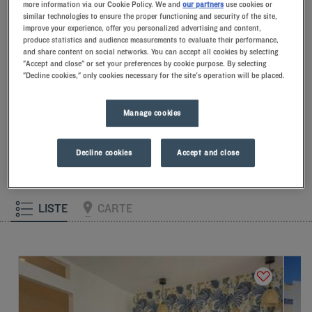
more information via our Cookie Policy. We and
our partners
use cookies or
installer le matin et des espaces où passer des moments conviviaux.
similar technologies to ensure the proper functioning and security of the site,
Que vous choisissiez une suite spacieuse ou une chambre double
improve your experience, offer you personalized advertising and content,
standard, notre structure vous accueille pour une nuit
produce statistics and audience measurements to evaluate their performance,
and share content on social networks. You can accept all cookies by selecting
"Accept and close" or set your preferences by cookie purpose. By selecting
"Decline cookies," only cookies necessary for the site's operation will be placed.
Nos hôtels à La Seyne-sur-Mer
Laissez-vous tenter par nos hôtels Kyriad à La Seyne-sur-Mer.
Dès votre arrivée, nos hôteliers vous accueillent avec le
Manage cookies
sourire et de petites attentions. Vous découvrirez le confort
unique de notre oreiller à mémoire de forme. Et pour bien
commencer la journée, goûtez à la différence Kyriad et
Decline cookies
Accept and close
laissez-vous tenter par la fraîcheur du Frozen Yogurt au petit-
déjeuner… Au moins deux bonnes raisons de revenir !
LISTE
CARTE