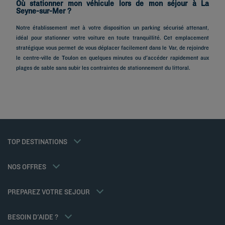
Où stationner mon véhicule lors de mon séjour à La
Seyne-sur-Mer ?
Notre établissement met à votre disposition un parking sécurisé attenant,
Hôtels à Paris
idéal pour stationner votre voiture en toute tranquillité. Cet emplacement
Hôtels à Marseille
stratégique vous permet de vous déplacer facilement dans le Var, de rejoindre
le centre-ville de Toulon en quelques minutes ou d'accéder rapidement aux
Hôtels à Strasbourg
plages de sable sans subir les contraintes de stationnement du littoral.
Hôtels à Bordeaux
Hôtels à Toulouse
Hôtels à Nantes
Hôtels à Montpellier
Hôtels à Lyon
Hôtels à La Rochelle
Mentions légales
Hôtels à Annecy
Tarif membre
TOP DESTINATIONS
Politique des données personnelles
Hôtels à Cabourg
Solutions pro
Politique d'utilisation des cookies
Ma réservation
Hôtels à Poitiers
Offre famille
Conditions générales d'utilisation Flavours Instant Benefit
Réunions et événements
NOS OFFRES
Offre demi-pension
Conditions générales de vente
Hôtels et Inspirations
Sportifs
Conditions générales d'utilisation
Kyriad Direct
PREPAREZ VOTRE SEJOUR
Politiques de taxes
Nos Standards de Développement Durable
Espace carrière
Politique animaux de compagnie
BESOIN D'AIDE ?
Louvre Hotels Group
FAQ