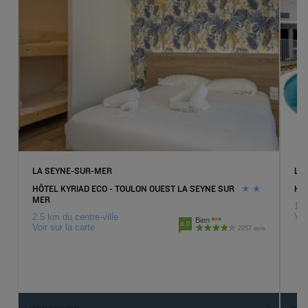
LA SEYNE-SUR-MER
LA
HÔTEL KYRIAD ECO - TOULON OUEST LA SEYNE SUR
HÔT
MER
12.
Voi
2.5 km du centre-ville
Bien
4.0
Voir sur la carte
2257 avis