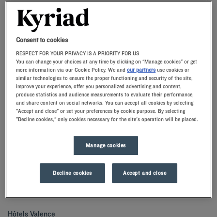
Navigate forward to interact with the calendar and select a date. Press t
Navigate backward to interact with th
Consent to cookies
RESPECT FOR YOUR PRIVACY IS A PRIORITY FOR US
You can change your choices at any time by clicking on "Manage cookies" or get
more information via our Cookie Policy. We and
our partners
use cookies or
similar technologies to ensure the proper functioning and security of the site,
RECHERCHER
improve your experience, offer you personalized advertising and content,
produce statistics and audience measurements to evaluate their performance,
and share content on social networks. You can accept all cookies by selecting
Ajouter un code
"Accept and close" or set your preferences by cookie purpose. By selecting
"Decline cookies," only cookies necessary for the site's operation will be placed.
Réservez vite votre chambre dans l’un de nos hôtels Kyriad dans la
Drôme. Retrouvez tous les hôtels Kyriad en Europe et dans le monde.
Plus de 100 destinations à découvrir!
Manage cookies
Decline cookies
Accept and close
Nos villes dans la Drôme
Hôtels
Valence