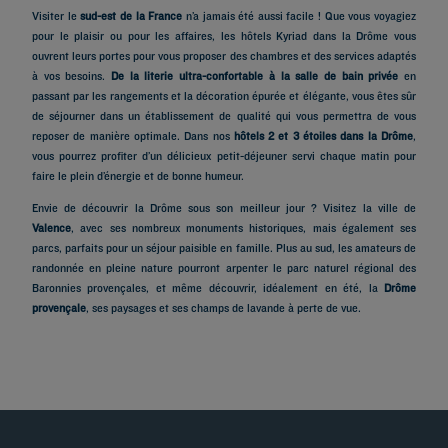
Visiter le
sud-est de la France
n’a jamais été aussi facile ! Que vous voyagiez
pour le plaisir ou pour les affaires, les hôtels Kyriad dans la Drôme vous
ouvrent leurs portes pour vous proposer des chambres et des services adaptés
à vos besoins.
De la literie ultra-confortable à la salle de bain privée
en
passant par les rangements et la décoration épurée et élégante, vous êtes sûr
de séjourner dans un établissement de qualité qui vous permettra de vous
reposer de manière optimale. Dans nos
hôtels 2 et 3 étoiles dans la Drôme
,
vous pourrez profiter d’un délicieux petit-déjeuner servi chaque matin pour
faire le plein d’énergie et de bonne humeur.
Envie de découvrir la Drôme sous son meilleur jour ? Visitez la ville de
Valence
, avec ses nombreux monuments historiques, mais également ses
Hôtels à Paris
parcs, parfaits pour un séjour paisible en famille. Plus au sud, les amateurs de
Hôtels à Marseille
randonnée en pleine nature pourront arpenter le parc naturel régional des
Baronnies provençales, et même découvrir, idéalement en été, la
Drôme
Hôtels à Strasbourg
provençale
, ses paysages et ses champs de lavande à perte de vue.
Hôtels à Bordeaux
Hôtels à Toulouse
Hôtels à Nantes
Hôtels à Montpellier
Hôtels à Lyon
Hôtels à La Rochelle
Mentions légales
Hôtels à Annecy