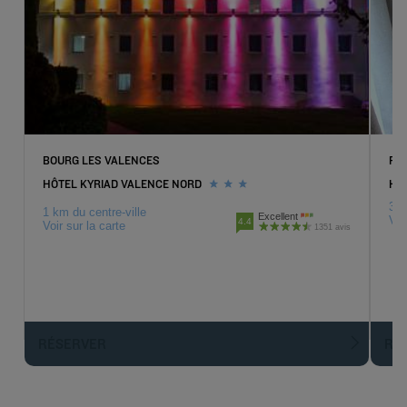
BOURG LES VALENCES
PI
HÔTEL KYRIAD VALENCE NORD
HOT
3 k
1 km du centre-ville
Excellent
Voi
4.4
Voir sur la carte
1351 avis
RÉSERVER
R