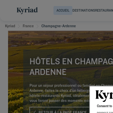
ACCUEIL
DESTINATIONS
RESTAURA
Kyriad
France
Champagne-Ardenne
HÔTELS EN CHAMPAG
ARDENNE
Pour un séjour professionnel ou familial en Cham
Ardenne, faites le choix d’un hébergement convivia
hôtels-restaurants Kyriad, idéalement situés et bi
vous feront passer des moments mémorables !
Consent to
RETOUR À LA PAGE FRANCE