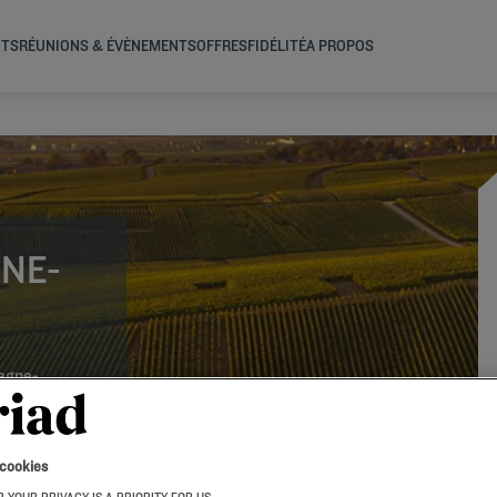
NTS
RÉUNIONS & ÉVÈNEMENTS
OFFRES
FIDÉLITÉ
A PROPOS
NE-
pagne-
l ! Les
en équipés,
 cookies