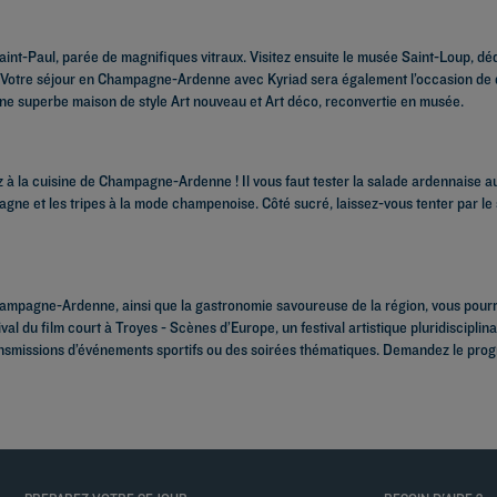
int-Paul, parée de magnifiques vitraux. Visitez ensuite le musée Saint-Loup, déd
on. Votre séjour en Champagne-Ardenne avec Kyriad sera également l’occasion de 
 une superbe maison de style Art nouveau et Art déco, reconvertie en musée.
à la cuisine de Champagne-Ardenne ! Il vous faut tester la salade ardennaise au
e et les tripes à la mode champenoise. Côté sucré, laissez-vous tenter par le s
 Champagne-Ardenne, ainsi que la gastronomie savoureuse de la région, vous pour
val du film court à Troyes - Scènes d’Europe, un festival artistique pluridiscipli
nsmissions d’événements sportifs ou des soirées thématiques. Demandez le prog