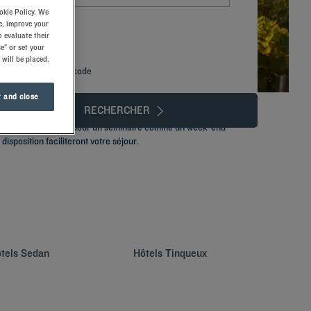
okie Policy. We
e, improve your
 evaluate their
e" or set your
 will be placed.
Ajouter un code
 and close
RECHERCHER
gique, elle est idéale pour un séminaire comme un week-end
isposition faciliteront votre séjour.
tels
Sedan
Hôtels
Tinqueux