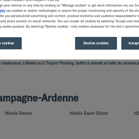
 YOUR PRIVACY IS A PRIORITY FOR US
e your choices at any time by clicking on "Manage cookies" or get more information via our Co
ners
use cookies or similar technologies to ensure the proper functioning and security of the sit
ffer you personalized advertising and content, produce statistics and audience measurements to
and share content on social networks. You can accept all cookies by selecting "Accept and clos
y cookie purpose. By selecting "Decline cookies," only cookies necessary for the site's operation
 cookies
Decline cookies
Accept
atrimoine historique ! Située entre l’Île-de-France et la frontière avec la Bel
aleureux, à Reims ou à Troyes ! Parking, buffet à volonté et salle de réunion à d
Champagne-Ardenne
Hôtels
Reims
Hôtels
Saint-Dizier
Hô