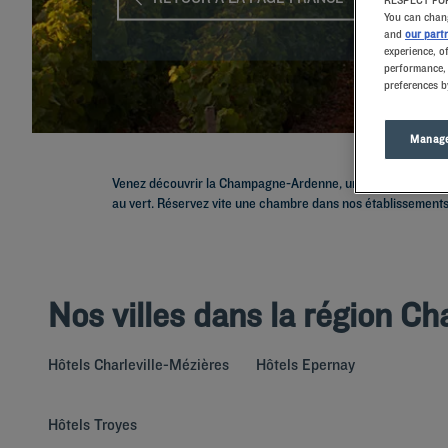
RESPECT FOR
You can chang
and
our part
experience, o
performance, 
preferences b
Manage
Venez découvrir la Champagne-Ardenne, une région au riche p
au vert. Réservez vite une chambre dans nos établissements ch
Nos villes dans la région 
Hôtels
Charleville-Mézières
Hôtels
Epernay
Hôtels
Troyes