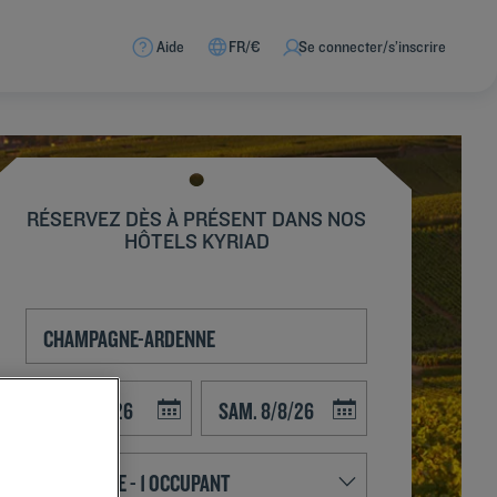
Aide
FR/€
Se connecter/s’inscrire
RÉSERVEZ DÈS À PRÉSENT DANS NOS
HÔTELS KYRIAD
Navigate forward to interact with the calendar and select a date. Press t
Navigate backward to interact with the calend