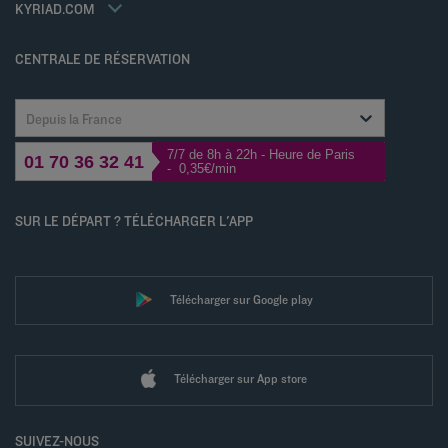
Déclaration d'accessibilité
KYRIAD.COM
Gérer les cookies
CENTRALE DE RÉSERVATION
Depuis la France
7/7 de 8h à 22h - Heure de Paris
01 70 36 32 41
- 0,35€/min
SUR LE DÉPART ? TÉLÉCHARGER L'APP
Télécharger sur Google play
Télécharger sur App store
SUIVEZ-NOUS