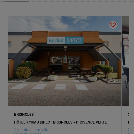
BRIGNOLES
SO
HÔTEL KYRIAD DIRECT BRIGNOLES - PROVENCE VERTE
HÔ
1 km du centre-ville
3 k