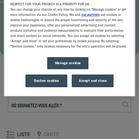
RESPECT FOR YOUR PRIVACY IS A PRIORITY FOR US
LES AVANTAGES DE L'OFFRE
You can change your choices at any time by clicking on "Manage cookies" or get
more information via our Cookie Policy. We and
our partners
use cookies or
-15% de réduction
similar technologies to ensure the proper functioning and security of the site,
L'essentiel du confort malin
improve your experience, offer you personalized advertising and content,
Annulation gratuite jusqu'à J-3
produce statistics and audience measurements to evaluate their performance,
and share content on social networks. You can accept all cookies by selecting
"Accept and close" or set your preferences by cookie purpose. By selecting
RÉSERVER AVEC CETTE OFFRE
"Decline cookies," only cookies necessary for the site's operation will be placed.
Voir les conditions
Manage cookies
Decline cookies
Accept and close
Choisissez la destination
LISTE
CARTE